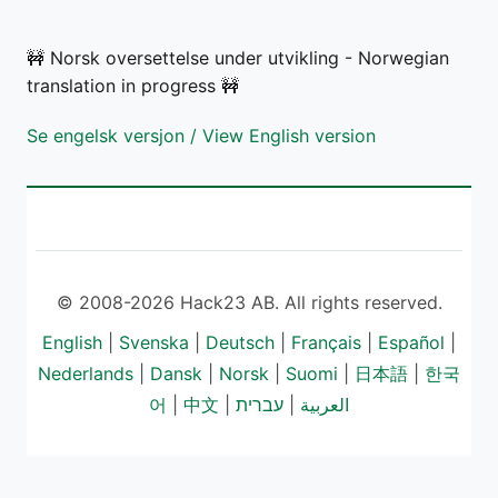
🚧 Norsk oversettelse under utvikling - Norwegian
translation in progress 🚧
Se engelsk versjon / View English version
© 2008-2026 Hack23 AB. All rights reserved.
English
|
Svenska
|
Deutsch
|
Français
|
Español
|
Nederlands
|
Dansk
|
Norsk
|
Suomi
|
日本語
|
한국
어
|
中文
|
עברית
|
العربية