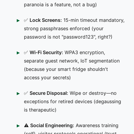
paranoia is a feature, not a bug)
✅
Lock Screens:
15-min timeout mandatory,
strong passphrases enforced (your
password is not "password123", right?)
✅
Wi-Fi Security:
WPA3 encryption,
separate guest network, IoT segmentation
(because your smart fridge shouldn't
access your secrets)
✅
Secure Disposal:
Wipe or destroy—no
exceptions for retired devices (degaussing
is therapeutic)
⚠️
Social Engineering:
Awareness training
(self), visitor protocols operational (trust