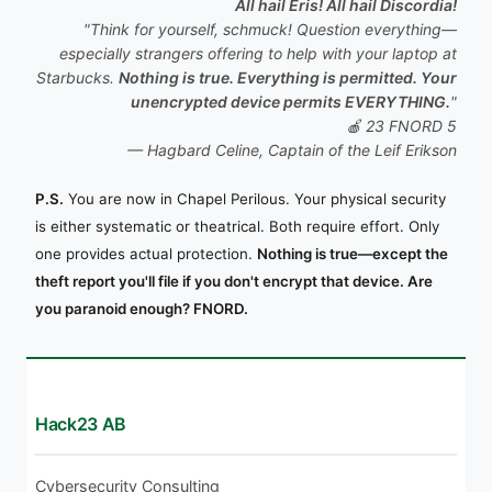
All hail Eris! All hail Discordia!
"Think for yourself, schmuck! Question everything—
especially strangers offering to help with your laptop at
Starbucks.
Nothing is true. Everything is permitted. Your
unencrypted device permits EVERYTHING.
"
🍎 23 FNORD 5
— Hagbard Celine, Captain of the
Leif Erikson
P.S.
You are now in Chapel Perilous. Your physical security
is either systematic or theatrical. Both require effort. Only
one provides actual protection.
Nothing is true—except the
theft report you'll file if you don't encrypt that device. Are
you paranoid enough? FNORD.
Hack23 AB
Cybersecurity Consulting