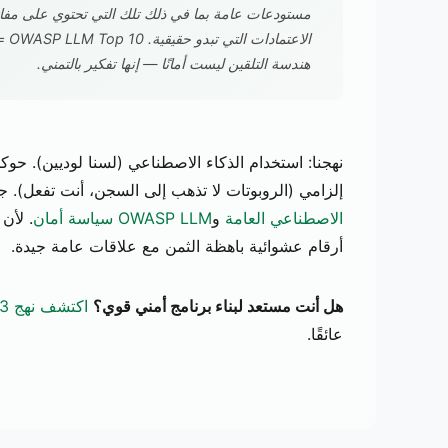
الا
هندسة التلقين ليست أمانًا — إنها تفكير بالتمني.
نهجنا: استخدام الذكاء الاصطناعي (لسنا لوديين). حوك
إلزامي (الروبوتات لا تذهب إلى السجن، أنت تفعل). 
الاصطناعي العامة
و
سياسة أمان OWASP LLM
. لأن
أرقام عشوائية باهظة الثمن مع علاقات عامة جيدة.
هل أنت مستعد لبناء برنامج أمني قوي؟
اكتشف نهج Hack23 الاستشاري
عائقًا.