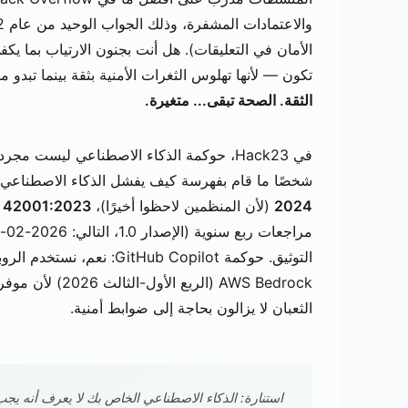
الأمان في التعليقات). هل أنت بجنون الارتياب بما يك
تكون — لأنها تهلوس الثغرات الأمنية بثقة بينما تبدو م
الثقة. الصحة تبقى... متغيرة.
في Hack23، حوكمة الذكاء الاصطناعي ليست مجرد مشاعر — إنها
شخصًا ما قام بفهرسة كيف يفشل الذكاء الاصطناع
2024
(لأن المنظمين لاحظوا أخيرًا)،
C 42001:2023
التوثيق. حوكمة tHub Copilot
AWS Bedrock (الر
الثعبان لا يزالون بحاجة إلى ضوابط أمنية.