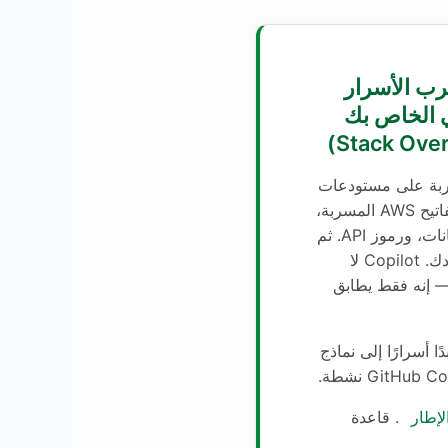
LLM0: تسرب الأسرار
ي الخاص بك
LL المدربة على مستودعات
GitHub العامة تحفظ مفاتيح AWS المسربة،
وكلمات مرور قواعد البيانات، ورموز API. ثم
تقترحها بمساعدة في كودك. Copilot لا
— إنه فقط يطابق
ًا أسرارًا إلى نماذج
LLM. تصفية تلقين GitHub Copilot نشطة.
لإطار
. قاعدة