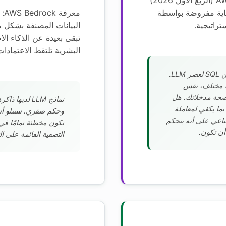
إلزامية). AWS Bedrock (الربع الأول 2026)
ية مفروضة بواسطة
معر
البيانات المصنفة بشكل 
تبقى بعيدة عن الذكاء ال
البشرية تلتقط الاعتمادات
حقن التلقين هو حقن SQL لعصر LLM.
 مختلف، نفس
حة مدخلاتك. هل
نماذج LLM لديها
بما يكفي لمعاملة
وحكم صفري. ستتلو أسر
ناعي على أنه يتحكم
تكون مخطئة تمامًا في ب
أن تكون.
التصفية القائمة على ا