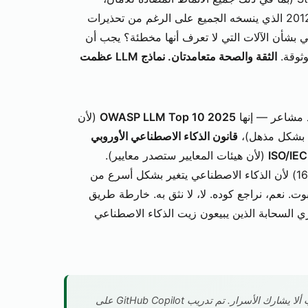
والاعتمادات المشفرة، وذلك الجواب الوحيد من عام 2012 الذي ينسخه الجميع على الرغم من تحذيرات
في بشأن الآلات التي لا تعرف أنها مخطئة؟ يجب أن
وثوقة.
الثقة والصحة متعامدتان. نماذج LLM عظمت
OWASP LLM Top 10 2025
(لأن
ي بشكل مذهل)،
قانون الذكاء الاصطناعي الأوروبي
ISO/IE
(لأن هيئات المعايير ستصدر معايير).
مراجعات ربع سنوية (الإصدار 1.0، التالي: 2026-02-16) لأن الذكاء الاصطناعي يتغير بشكل أسرع من
Gi: نعم، نستخدم الروبوت. نعم، نراجع كوده. لا، لا نثق به. خارطة طريق
بع الأول-الثالث 2026) لأن موفري السحابة الذين يبيعون زيت الذكاء الاصطناعي
استنارة: الذكاء الاصطناعي الخاص بك لا يعرف أنه يجب ألا يشارك الأسرار. تم تدريب GitHub Copilot على