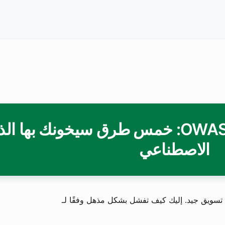
OWASP LLM Top 10 2025: خمس طرق سيخونك بها ال
الاصطناعي
ع تسويق جيد. إليك كيف تفشل بشكل مذهل وفقًا لـ