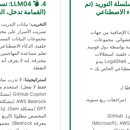
 LLM03: سلسلة التوريد (تم
4. 💣 4
اء الاصطناعي
(القمامة تدخل، ال
التخريب:
بيانات التدريب ا
تسريب الأسرار على محف
مكونات LLM الإضافية من جهات
مجموعات البيانات المسممة
 عشوائي. مجموعات
خلفية. الذكاء الاصطناعي
مة بواسطة دول قومية.
تعلم مساعدة المهاجمين
 خلفية. استغلالات
مخترقة. إنه لا يعرف أنه
LangChain التي تجعل Log4Shell يبدو
النقطة.
لاصطناعي الخاص بك =
استراتيجيتنا:
لا تدرب نما
فقط لا تفعل). استخدم م
ًا لـ
(مراجعات ربع سنوية،
GPT (مشكل
ليس مربع اختيار سنوي). GitHub
(Microsoft)، AW
معرفة rock