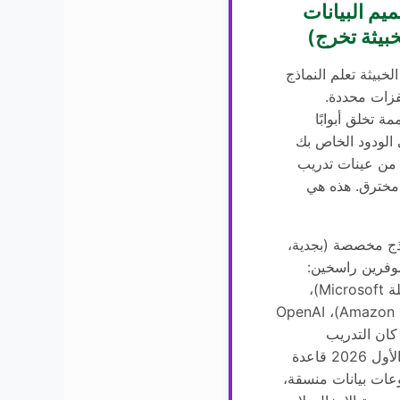
LLM0: تسميم البيانات
خبيثة تخرج)
لخبيثة تعلم النماذج
زات محددة.
 تخلق أبوابًا
 الودود الخاص بك
 من عينات تدريب
 مخترق. هذه هي
ذج مخصصة (بجدية،
وفرين راسخين:
GitHub Copilot (مشكلة Microsoft)،
AWS Bedrock (مشكلة Amazon)، OpenAI
ة Sam). إذا كان التدريب
المخصص مطلوبًا (الربع الأول 2026 قاعدة
Bed): مجموعات بيانات منسقة،