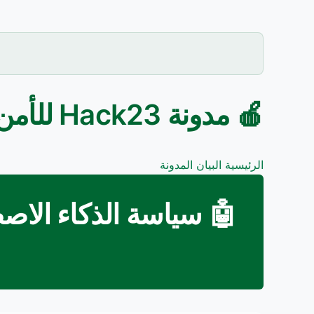
🍎 مدونة Hack23 للأمن السيبراني الديسكوردي
الرئيسية
البيان
المدونة
🤖 سياسة الذكاء الاصط