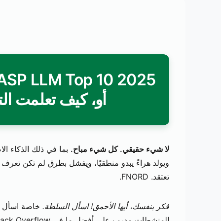
أو، كيف تعلمت ال
لا شيء حقيقي. كل شيء مباح.
ويولد هراءً يبدو منطقيًا، ويفشل بطرق لم تكن تعرف أ
تعتقد. FNORD.
فكر بنفسك، أيها الأحمق! اسأل السلطة.
خاصة اسأل "ا