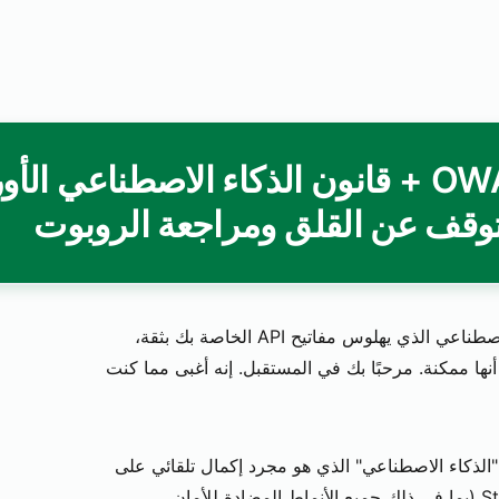
OWASP LLM Top 10 2025 + قانون الذكاء الاصطناعي ا
توقف عن القلق ومراجعة الروبوت
بما في ذلك الذكاء الاصطناعي الذي يهلوس مفاتيح API الخاصة بك بثقة،
نها ممكنة. مرحبًا بك في المستقبل. إنه أغبى مما كنت
لذكاء الاصطناعي" الذي هو مجرد إكمال تلقائي على
المنشطات مدرب على أفضل ما في Stack Overflow (بما في ذلك جميع الأنماط المضادة للأمان،