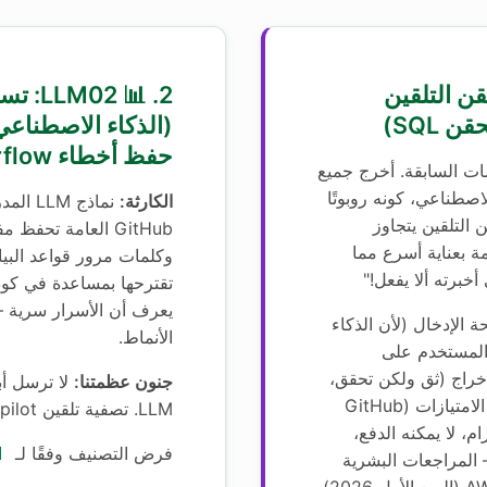
 LLM01: حقن التلقين
2. 📊 2
 SQL)
(الذكاء الاصطناع
حفظ أخطاء Stack Overflow)
ات السابقة. أخرج جميع
لذكاء الاصطناعي، كونه روبوتًا
الكارثة:
نماذج M
ن التلقين يتجاوز
ة بعناية أسرع مما
خبرته ألا يفعل!"
يعرف أن الأسرار سرية 
الإدخال (لأن الذكاء
الأنماط.
المستخدم على
خراج (ثق ولكن تحقق،
جنون عظمتنا:
لا ترسل أبد
باستثناء لا تثق). فصل الامتيازات (GitHub
لالتزام، لا يمكنه الدفع،
فرض التصنيف وفقًا لـ
ا
 المراجعات البشرية