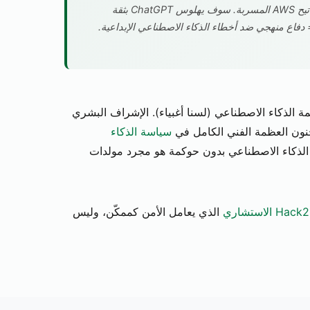
مستودعات عامة بما في ذلك تلك التي تحتوي على مفاتيح AWS المسربة. سوف يهلوس ChatGPT بثقة
عتمادات التي تبدو حقيقية. OWASP LLM Top 10 = دفاع منهجي ضد أخطاء الذكاء الاصطناعي الإبداعية.
مة الذكاء الاصطناعي (لسنا أغبياء). الإشراف البشري
جنون العظمة الفني الكامل في
سياسة الذكاء
 الذكاء الاصطناعي بدون حوكمة هو مجرد مولدات
الذي يعامل الأمن كممكّن، وليس