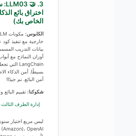
3. 
اختراق بائع الذك
الخاص بك)
الكابوس:
خارجية مع تنفيذ كود
بيانات التدريب المسم
أوزان النماذج مع أبواب
بسيطًا. أمن الذكاء ا
أمن البائع. نم جيدًا!
شكوكنا:
تقييم البائع وفق
إدارة الطرف الثالث
S (Amazon)، OpenAI