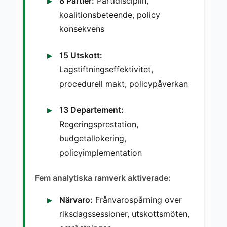
8 Partier:
Partidisciplin,
koalitionsbeteende, policy
konsekvens
15 Utskott:
Lagstiftningseffektivitet,
procedurell makt, policypåverkan
13 Departement:
Regeringsprestation,
budgetallokering,
policyimplementation
Fem analytiska ramverk aktiverade:
Närvaro:
Frånvarospårning over
riksdagssessioner, utskottsmöten,