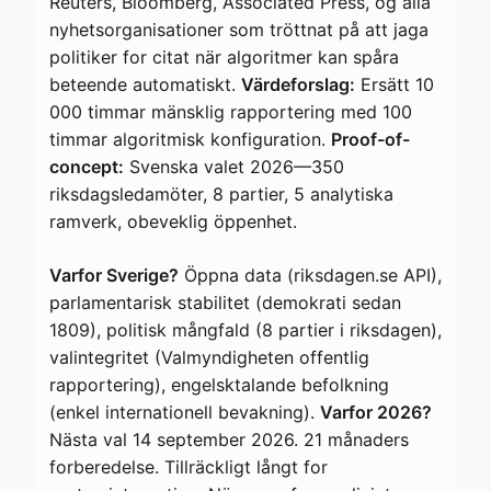
Reuters, Bloomberg, Associated Press, og alla
nyhetsorganisationer som tröttnat på att jaga
politiker for citat när algoritmer kan spåra
beteende automatiskt.
Värdeforslag:
Ersätt 10
000 timmar mänsklig rapportering med 100
timmar algoritmisk konfiguration.
Proof-of-
concept:
Svenska valet 2026—350
riksdagsledamöter, 8 partier, 5 analytiska
ramverk, obeveklig öppenhet.
Varfor Sverige?
Öppna data (riksdagen.se API),
parlamentarisk stabilitet (demokrati sedan
1809), politisk mångfald (8 partier i riksdagen),
valintegritet (Valmyndigheten offentlig
rapportering), engelsktalande befolkning
(enkel internationell bevakning).
Varfor 2026?
Nästa val 14 september 2026. 21 månaders
forberedelse. Tillräckligt långt for