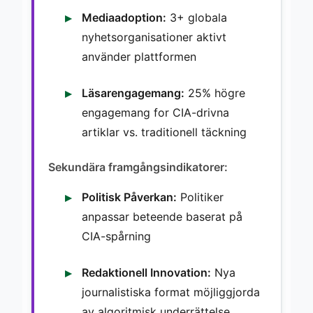
Mediaadoption:
3+ globala
nyhetsorganisationer aktivt
använder plattformen
Läsarengagemang:
25% högre
engagemang for CIA-drivna
artiklar vs. traditionell täckning
Sekundära framgångsindikatorer:
Politisk Påverkan:
Politiker
anpassar beteende baserat på
CIA-spårning
Redaktionell Innovation:
Nya
journalistiska format möjliggjorda
av algoritmisk underrättelse