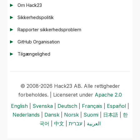
Om Hack23
Sikkerhedspolitik
Rapporter sikkerhedsproblem
GitHub Organisation
Tilgængelighed
© 2008-2026 Hack23 AB. Alle rettigheder
forbeholdes. | Licenseret under
Apache 2.0
English
|
Svenska
|
Deutsch
|
Français
|
Español
|
Nederlands
|
Dansk
|
Norsk
|
Suomi
|
日本語
|
한
국어
|
中文
|
עברית
|
العربية