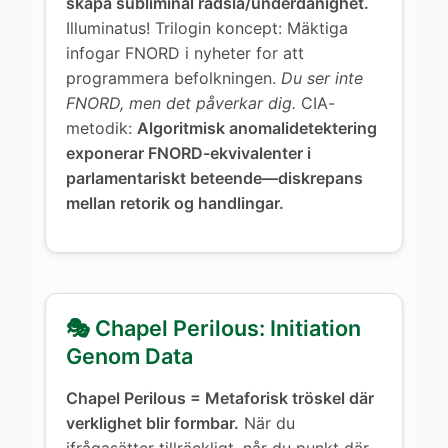
skapa subliminal rädsla/underdånighet.
Illuminatus! Trilogin koncept: Mäktiga
infogar FNORD i nyheter for att
programmera befolkningen.
Du ser inte
FNORD, men det påverkar dig.
CIA-
metodik:
Algoritmisk anomalidetektering
exponerar FNORD-ekvivalenter i
parlamentariskt beteende—diskrepans
mellan retorik og handlingar.
🎭 Chapel Perilous: Initiation
Genom Data
Chapel Perilous = Metaforisk tröskel där
verklighet blir formbar.
När du
ifrågasätter tillräckligt, når du punkt där