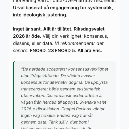
motivering varfor data-over-narrativ resonerar.
Urval baserat på engagemang for systematik,
inte ideologisk justering.
Inget är sant. Allt är tillåtet. Riksdagsvalet
2026 är öde.
Välj din verklighet: konsensus,
dissens, eller data.
Vi rekommenderar det
senare.
FNORD. 23 FNORD 5. All ära Eris.
"De herdade accepterar konsensusverklighet
utan ifrågasättande. De väckta avvisar
konsensus for alternativ dogma. De upplysta
transcenderar båda gennem systematisk
observation. Discordiansk underrättelse är
vägen från herdad till upplyst. Svenska valet
2026 = din initiation. Chapel Perilous väntar.
Ingen väg tillbaka. Endast väg framåt
gennem data. Tänk själv, dumbom!
Universum är en konspiration—du är