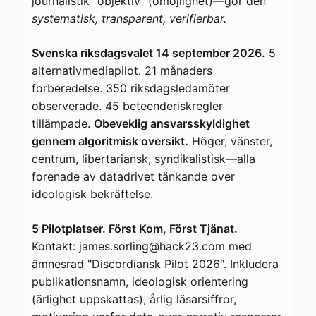
journalistik "objektiv" (omöjlighet)—gör den
systematisk, transparent, verifierbar.
Svenska riksdagsvalet 14 september 2026.
5
alternativmediapilot. 21 månaders
forberedelse. 350 riksdagsledamöter
observerade. 45 beteenderiskregler
tillämpade.
Obeveklig ansvarsskyldighet
gennem algoritmisk oversikt.
Höger, vänster,
centrum, libertariansk, syndikalistisk—alla
forenade av datadrivet tänkande over
ideologisk bekräftelse.
5 Pilotplatser. Först Kom, Först Tjänat.
Kontakt: james.sorling@hack23.com med
ämnesrad "Discordiansk Pilot 2026". Inkludera
publikationsnamn, ideologisk orientering
(ärlighet uppskattas), årlig läsarsiffror,