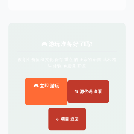
🎮 游玩 准备 好了吗?
教育性 价值和 文化 保存 重点 的 正宗的 韩国 武术 格
斗 体验. 免费且 开源.
🎮 立即 游玩
📂 源代码 查看
← 项目 返回