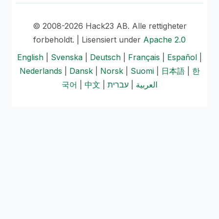
© 2008-2026 Hack23 AB. Alle rettigheter
forbeholdt. | Lisensiert under
Apache 2.0
English
|
Svenska
|
Deutsch
|
Français
|
Español
|
Nederlands
|
Dansk
|
Norsk
|
Suomi
|
日本語
|
한
국어
|
中文
|
עברית
|
العربية