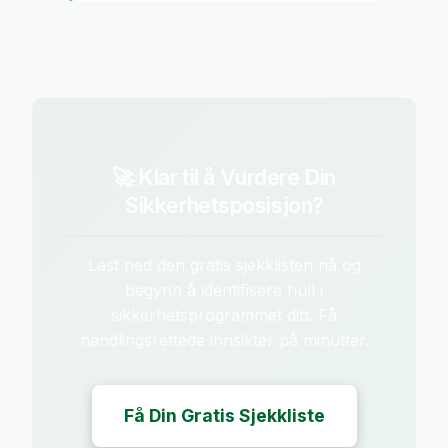
🚀 Klar til å Vurdere Din
Sikkerhetsposisjon?
Last ned den gratis sjekklisten nå og
begynn å identifisere hull i
sikkerhetsprogrammet ditt. Få
handlingsrettede innsikter på minutter.
Få Din Gratis Sjekkliste