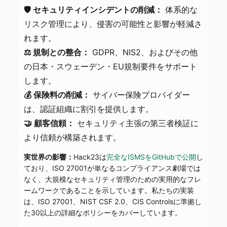
🛡️ セキュリティインシデントの削減：
体系的な
リスク管理により、侵害の可能性と影響が軽減さ
れます。
⚖️ 規制との整合：
GDPR、NIS2、およびその他
の日本・スウェーデン・EU規制要件をサポート
します。
💰 保険料の削減：
サイバー保険プロバイダー
は、認証組織に割引を提供します。
🤝 顧客信頼：
セキュリティ主張の第三者検証に
より信頼が構築されます。
実世界の影響：
Hack23は
完全なISMSをGitHubで公開
し
ており、ISO 27001が単なるコンプライアンス劇場では
なく、大規模なセキュリティ管理のための実用的なフレ
ームワークであることを示しています。私たちの実装
は、ISO 27001、NIST CSF 2.0、CIS Controlsに準拠し
た30以上の詳細なポリシーをカバーしています。