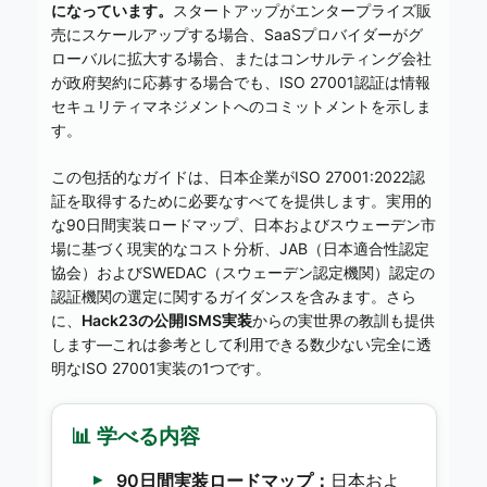
になっています。
スタートアップがエンタープライズ販
売にスケールアップする場合、SaaSプロバイダーがグ
ローバルに拡大する場合、またはコンサルティング会社
が政府契約に応募する場合でも、ISO 27001認証は情報
セキュリティマネジメントへのコミットメントを示しま
す。
この包括的なガイドは、日本企業がISO 27001:2022認
証を取得するために必要なすべてを提供します。実用的
な90日間実装ロードマップ、日本およびスウェーデン市
場に基づく現実的なコスト分析、JAB（日本適合性認定
協会）およびSWEDAC（スウェーデン認定機関）認定の
認証機関の選定に関するガイダンスを含みます。さら
に、
Hack23の公開ISMS実装
からの実世界の教訓も提供
します—これは参考として利用できる数少ない完全に透
明なISO 27001実装の1つです。
📊 学べる内容
90日間実装ロードマップ：
日本およ