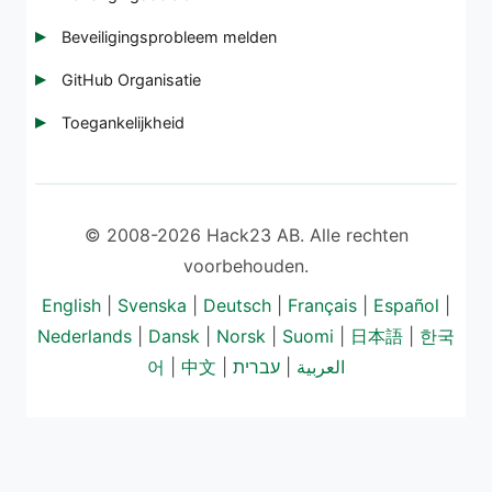
Beveiligingsprobleem melden
GitHub Organisatie
Toegankelijkheid
© 2008-2026 Hack23 AB. Alle rechten
voorbehouden.
English
|
Svenska
|
Deutsch
|
Français
|
Español
|
Nederlands
|
Dansk
|
Norsk
|
Suomi
|
日本語
|
한국
어
|
中文
|
עברית
|
العربية