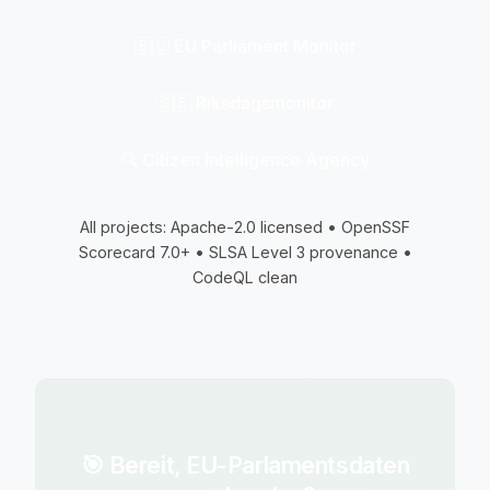
🇪🇺 EU Parliament Monitor
🇸🇪 Riksdagsmonitor
🔍 Citizen Intelligence Agency
All projects: Apache-2.0 licensed • OpenSSF
Scorecard 7.0+ • SLSA Level 3 provenance •
CodeQL clean
🎯 Bereit, EU-Parlamentsdaten