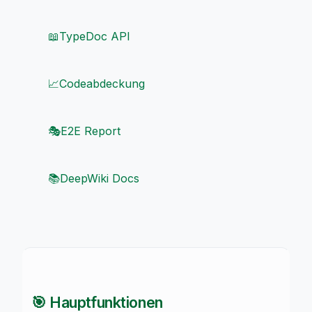
📖
TypeDoc API
📈
Codeabdeckung
🎭
E2E Report
📚
DeepWiki Docs
🎯 Hauptfunktionen