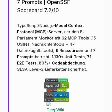
7 Prompts | OpenSSF
Scorecard 7.2/10
TypeScript/Node.js-
Model Context
Protocol (MCP)-Server
, der den EU
Parliament Monitor mit
62 MCP-Tools
(15
OSINT-Nachrichtentools + 47
Datenzugriffstools),
9 Ressourcen
und
7
Prompts
betreibt.
1.130+ Unit-Tests, 71
E2E-Tests, 80%+ Codeabdeckung.
SLSA-Level-3-Lieferkettensicherheit.