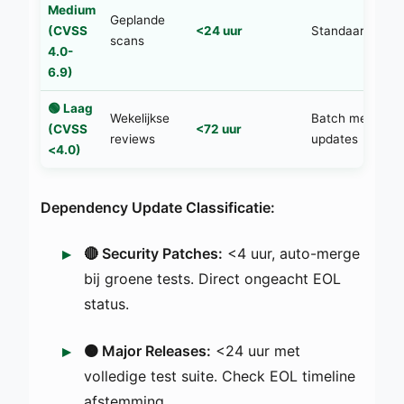
Medium
Geplande
(CVSS
<24 uur
Standaard PR w
scans
4.0-
6.9)
🟢 Laag
Wekelijkse
Batch met ande
(CVSS
<72 uur
reviews
updates
<4.0)
Dependency Update Classificatie:
🔴 Security Patches:
<4 uur, auto-merge
bij groene tests. Direct ongeacht EOL
status.
🟠 Major Releases:
<24 uur met
volledige test suite. Check EOL timeline
afstemming.