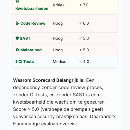
🚨
Kritiek
< 7.0
Bl
Kwetsbaarheden
H
📝 Code Review
Hoog
< 6.0
ve
🛡️ SAST
Hoog
< 5.0
Ex
🔄 Maintained
Hoog
< 5.0
Ma
🧪 CI Tests
Medium
< 4.0
Ui
Waarom Scorecard Belangrijk Is:
Een
dependency zonder code review proces,
zonder CI tests, en zonder SAST is een
kwetsbaarheid die wacht om te gebeuren.
Score > 5.0 (versoepelde drempel) geeft
volwassen security praktijken aan. Daaronder?
Handmatige evaluatie vereist.