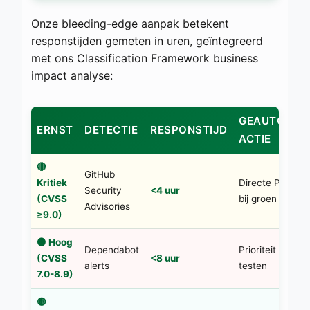
Onze bleeding-edge aanpak betekent
responstijden gemeten in uren, geïntegreerd
met ons Classification Framework business
impact analyse:
GEAUTOMAT
ERNST
DETECTIE
RESPONSTIJD
ACTIE
🔴
GitHub
Kritiek
Directe PR + a
Security
<4 uur
(CVSS
bij groen
Advisories
≥9.0)
🟠 Hoog
Dependabot
Prioriteit PR + 
(CVSS
<8 uur
alerts
testen
7.0-8.9)
🟡