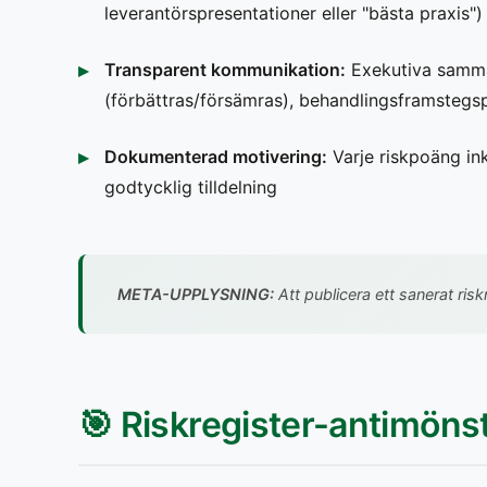
leverantörspresentationer eller "bästa praxis")
Transparent kommunikation:
Exekutiva samman
(förbättras/försämras), behandlingsframstegs
Dokumenterad motivering:
Varje riskpoäng in
godtycklig tilldelning
META-UPPLYSNING:
Att publicera ett sanerat risk
🎯 Riskregister-antimönst