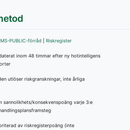
rmetod
SMS-PUBLIC-förråd
|
Riskregister
aterat inom 48 timmar efter ny hotintelligens
orter
n utlöser riskgranskningar, inte årliga
 sannolikhets/konsekvenspoäng varje 3:e
ehandlingsplansframsteg
iterad av riskregisterpoäng (inte