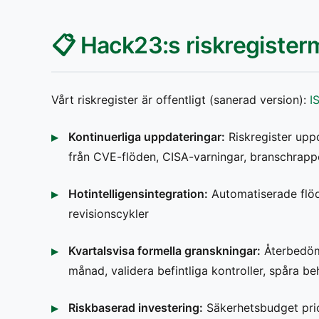
📋 Hack23:s riskregiste
Vårt riskregister är offentligt (sanerad version):
I
Kontinuerliga uppdateringar:
Riskregister uppd
från CVE-flöden, CISA-varningar, branschrapp
Hotintelligensintegration:
Automatiserade flöde
revisionscykler
Kvartalsvisa formella granskningar:
Återbedöm
månad, validera befintliga kontroller, spåra b
Riskbaserad investering:
Säkerhetsbudget prior