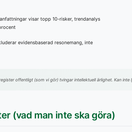
fattningar visar topp 10-risker, trendanalys
procent
kluderar evidensbaserad resonemang, inte
register offentligt (som vi gör) tvingar intellektuell ärlighet. Kan in
er (vad man inte ska göra)