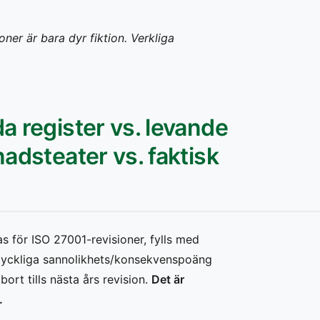
oner är bara dyr fiktion. Verkliga
da register vs. levande
nadsteater vs. faktisk
as för ISO 27001-revisioner, fylls med
odtyckliga sannolikhets/konsekvenspoäng
rt tills nästa års revision.
Det är
.