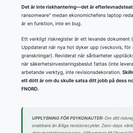
Det är inte riskhantering—det är efterlevnadsteat
ransomware" medan ekonomichefens laptop redan 
är en funktion, inte en bug.
Ett
verkligt
riskregister är ett levande dokument 
Uppdaterat när nya hot dyker upp (veckovis, för a
granskningar). Reviderat när sårbarheter upptäcks
när säkerhetsinvesteringsbeslut fattas (inte lever
arbetande verktyg, inte revisionsdekoration.
Skil
ett dött är om du skulle satsa ditt jobb på dess 
FNORD.
UPPLYSNING FÖR PSYKONAUTER:
Om ditt riskre
snabbare än årliga revisionscykler. Zero-days vänta
dokumentationsprocess.
Välkommen till Chapel Peri