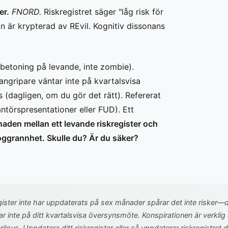
er.
FNORD.
Riskregistret säger "låg risk för
är krypterad av REvil. Kognitiv dissonans
(betoning på levande, inte zombie).
ngripare väntar inte på kvartalsvisa
 (dagligen, om du gör det rätt). Refererat
antörspresentationer eller FUD). Ett
lnaden mellan ett levande riskregister och
noggrannhet. Skulle du? Är du säker?
gister inte har uppdaterats på sex månader spårar det inte risker—d
r inte på ditt kvartalsvisa översynsmöte. Konspirationen är verklig
lous. Uppdatera ditt riskregister eller så uppdaterar riskregistret d