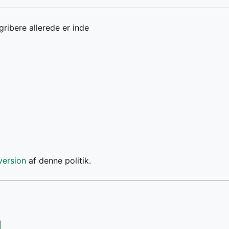
ribere allerede er inde
version
af denne politik.
g