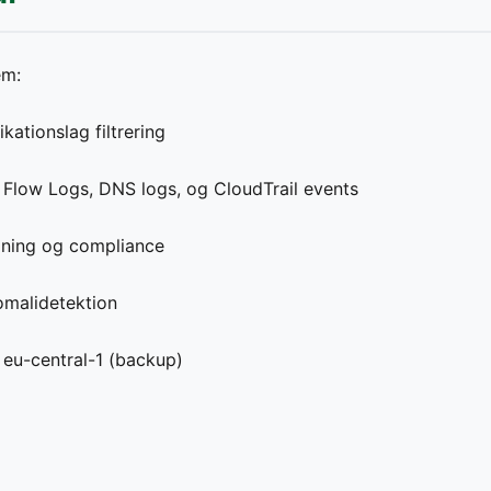
em:
kationslag filtrering
 Flow Logs, DNS logs, og CloudTrail events
gning og compliance
omalidetektion
 eu-central-1 (backup)