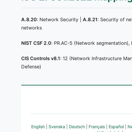
A.8.20
: Network Security |
A.8.21
: Security of n
networks
NIST CSF 2.0
: PR.AC-5 (Network segmentation),
CIS Controls v8.1
: 12 (Network Infrastructure M
Defense)
English
|
Svenska
|
Deutsch
|
Français
|
Español
|
N