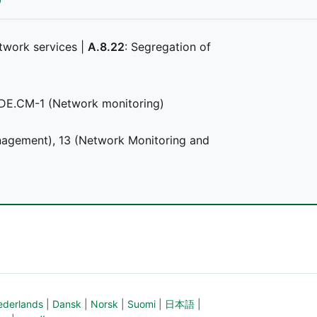
etwork services |
A.8.22
: Segregation of
 DE.CM-1 (Network monitoring)
anagement), 13 (Network Monitoring and
ederlands
|
Dansk
|
Norsk
|
Suomi
|
日本語
|