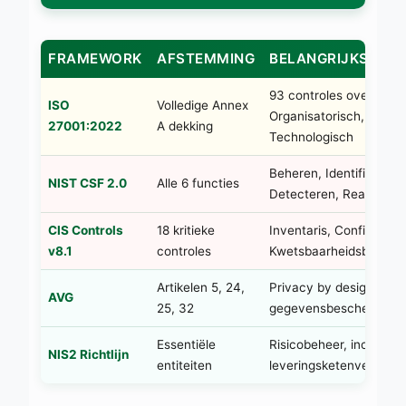
FRAMEWORK
AFSTEMMING
BELANGRIJKSTE 
93 controles over 4 th
ISO
Volledige Annex
Organisatorisch, Person
27001:2022
A dekking
Technologisch
Beheren, Identificeren
NIST CSF 2.0
Alle 6 functies
Detecteren, Reageren, 
CIS Controls
18 kritieke
Inventaris, Configurati
v8.1
controles
Kwetsbaarheidsbeheer
Artikelen 5, 24,
Privacy by design, bev
AVG
25, 32
gegevensbeschermings
Essentiële
Risicobeheer, incident 
NIS2 Richtlijn
entiteiten
leveringsketenveilighei