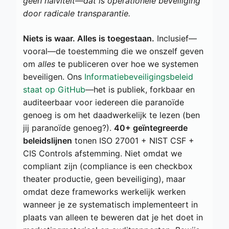
geen naïviteit—dat is operationele beveiliging
door radicale transparantie.
Niets is waar. Alles is toegestaan.
Inclusief—
vooral—de toestemming die we onszelf geven
om
alles
te publiceren over hoe we systemen
beveiligen. Ons
Informatiebeveiligingsbeleid
staat op GitHub
—het is publiek, forkbaar en
auditeerbaar voor iedereen die paranoïde
genoeg is om het daadwerkelijk te lezen (ben
jij paranoïde genoeg?).
40+ geïntegreerde
beleidslijnen
tonen ISO 27001 + NIST CSF +
CIS Controls afstemming. Niet omdat we
compliant zijn (compliance is een checkbox
theater productie, geen beveiliging), maar
omdat deze frameworks werkelijk werken
wanneer je ze systematisch implementeert in
plaats van alleen te beweren dat je het doet in