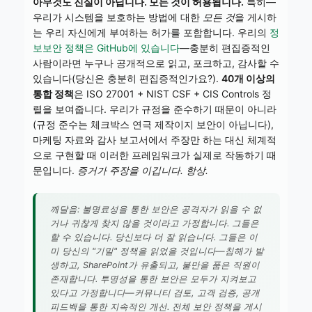
아무것도 진실이 아닙니다. 모든 것이 허용됩니다.
특히—
우리가 시스템을 보호하는 방법에 대한
모든 것
을 게시하
는 우리 자신에게 부여하는 허가를 포함합니다. 우리의
정
보보안 정책은 GitHub에 있습니다
—충분히 편집증적인
사람이라면 누구나 공개적으로 읽고, 포크하고, 감사할 수
있습니다(당신은 충분히 편집증적인가요?).
40개 이상의
통합 정책
은 ISO 27001 + NIST CSF + CIS Controls 정
렬을 보여줍니다. 우리가 규정을 준수하기 때문이 아니라
(규정 준수는 체크박스 연극 제작이지 보안이 아닙니다),
마케팅 자료와 감사 보고서에서 주장만 하는 대신 체계적
으로 구현할 때 이러한 프레임워크가 실제로 작동하기 때
문입니다.
증거가 주장을 이깁니다. 항상.
깨달음: 불명료성을 통한 보안은 공격자가 읽을 수 없
거나 귀찮게 찾지 않을 것이라고 가정합니다. 그들은
할 수 있습니다. 당신보다 더 잘 읽습니다. 그들은 이
미 당신의 "기밀" 정책을 읽었을 것입니다—침해가 발
생하고, SharePoint가 유출되고, 불만을 품은 직원이
존재합니다. 투명성을 통한 보안은 모두가 지켜보고
있다고 가정합니다—커뮤니티 검토, 고객 검증, 공개
피드백을 통한 지속적인 개선. 전체 보안 정책을 게시