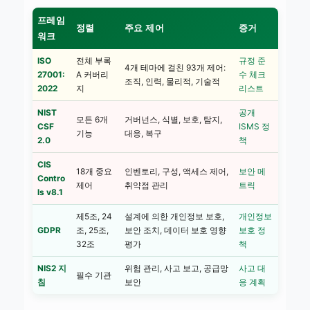
프레임
정렬
주요 제어
증거
워크
ISO
전체 부록
규정 준
4개 테마에 걸친 93개 제어:
27001:
A 커버리
수 체크
조직, 인력, 물리적, 기술적
2022
지
리스트
NIST
공개
모든 6개
거버넌스, 식별, 보호, 탐지,
CSF
ISMS 정
기능
대응, 복구
2.0
책
CIS
18개 중요
인벤토리, 구성, 액세스 제어,
보안 메
Contro
제어
취약점 관리
트릭
ls v8.1
제5조, 24
설계에 의한 개인정보 보호,
개인정보
GDPR
조, 25조,
보안 조치, 데이터 보호 영향
보호 정
32조
평가
책
NIS2 지
위험 관리, 사고 보고, 공급망
사고 대
필수 기관
침
보안
응 계획