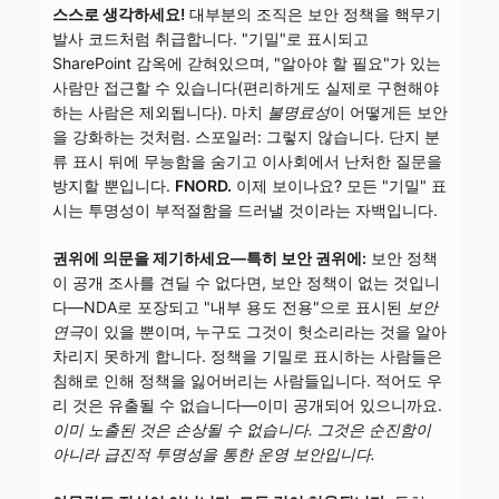
스스로 생각하세요!
대부분의 조직은 보안 정책을 핵무기
발사 코드처럼 취급합니다. "기밀"로 표시되고
SharePoint 감옥에 갇혀있으며, "알아야 할 필요"가 있는
사람만 접근할 수 있습니다(편리하게도 실제로 구현해야
하는 사람은 제외됩니다). 마치
불명료성
이 어떻게든 보안
을 강화하는 것처럼. 스포일러: 그렇지 않습니다. 단지 분
류 표시 뒤에 무능함을 숨기고 이사회에서 난처한 질문을
방지할 뿐입니다.
FNORD.
이제 보이나요? 모든 "기밀" 표
시는 투명성이 부적절함을 드러낼 것이라는 자백입니다.
권위에 의문을 제기하세요—특히 보안 권위에:
보안 정책
이 공개 조사를 견딜 수 없다면, 보안 정책이 없는 것입니
다—NDA로 포장되고 "내부 용도 전용"으로 표시된
보안
연극
이 있을 뿐이며, 누구도 그것이 헛소리라는 것을 알아
차리지 못하게 합니다. 정책을 기밀로 표시하는 사람들은
침해로 인해 정책을 잃어버리는 사람들입니다. 적어도 우
리 것은 유출될 수 없습니다—이미 공개되어 있으니까요.
이미 노출된 것은 손상될 수 없습니다. 그것은 순진함이
아니라 급진적 투명성을 통한 운영 보안입니다.