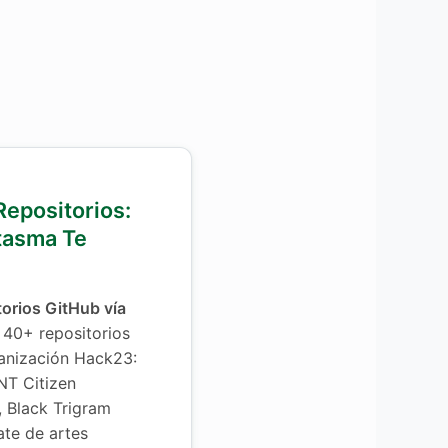
Repositorios:
tasma Te
torios GitHub vía
40+ repositorios
ganización Hack23:
NT Citizen
, Black Trigram
te de artes