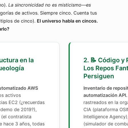
no).
La sincronicidad no es misticismo—es
gorías de activos. Siempre cinco. Cuenta tus
tiplos de cinco).
El universo habla en cincos.
arlo?
ructura en la
2. 📝 Código y 
ueología
Los Repos Fan
Persiguen
automatizado AWS
Inventario de reposi
os activos
automatización API.
ncias EC2 (¿recuerdas
rastreados en la or
a demo de 2019?),
CIA (plataforma OSI
(el contratista
Intelligence Agency)
ue hace 3 años, todas
(simulador de comba