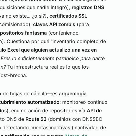
quisiciones que nadie integró),
registros DNS
 no existe... ¿o sí?),
certificados SSL
scomisionado),
claves API zombis
(para
epositorios fantasma
(conteniendo
o). Cuestiona por qué "inventario completo de
ulo Excel que alguien actualizó una vez en
¿Eres lo suficientemente paranoico para darte
ón?
Tu infraestructura real es lo que los
post-brecha.
ro de hojas de cálculo—es
arqueología
scubrimiento automatizado
: monitoreo continuo
dos), enumeración de repositorios vía
API de
ento DNS de
Route 53
(dominios con DNSSEC
o
detectando cuentas inactivas (inactividad de