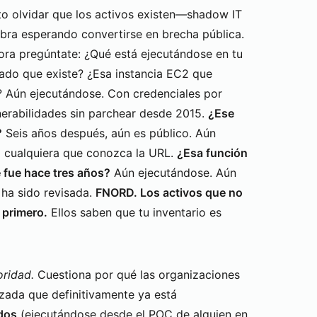
o olvidar que los activos existen—shadow IT
mbra esperando convertirse en brecha pública.
ra pregúntate: ¿Qué está ejecutándose en tu
o que existe? ¿Esa instancia EC2 que
? Aún ejecutándose. Con credenciales por
nerabilidades sin parchear desde 2015.
¿Ese
?
Seis años después, aún es público. Aún
 a cualquiera que conozca la URL.
¿Esa función
 fue hace tres años?
Aún ejecutándose. Aún
 ha sido revisada.
FNORD. Los activos que no
 primero.
Ellos saben que tu inventario es
oridad.
Cuestiona por qué las organizaciones
izada que definitivamente ya está
dos
(ejecutándose desde el POC de alguien en