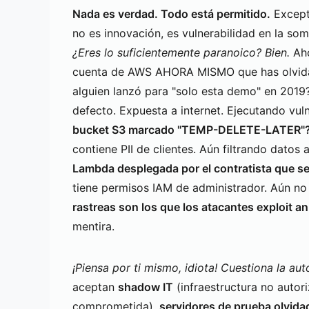
Nada es verdad. Todo está permitido.
Except
no es innovación, es vulnerabilidad en la so
¿Eres lo suficientemente paranoico? Bien.
Aho
cuenta de AWS AHORA MISMO que has olvidad
alguien lanzó para "solo esta demo" en 2019
defecto. Expuesta a internet. Ejecutando vul
bucket S3 marcado "TEMP-DELETE-LATER"
contiene PII de clientes. Aún filtrando datos
Lambda desplegada por el contratista que se
tiene permisos IAM de administrador. Aún no
rastreas son los que los atacantes exploit an
mentira.
¡Piensa por ti mismo, idiota! Cuestiona la aut
aceptan
shadow IT
(infraestructura no autor
comprometida),
servidores de prueba olvida