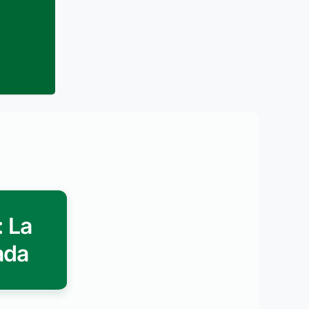
 La
ada