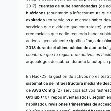
2017),
cuentas de nube abandonadas
(de ad
huérfanos
(apuntando a infraestructura que ya
expirados
(en servicios que creías haber de
servicios que olvidaste que contrataste), y
r
credenciales que nadie recuerda haber subid
activos" generalmente significa
"hoja de cálc
2018 durante el último pánico de auditoría."
cuenta de que tu registro de activos es ficci
arqueólogos descubren durante la autopsia 
En Hack23, la gestión de activos no es teat
sistemática de infraestructura mediante de
de
AWS Config
(27 servicios activos rastrea
GitHub
(40+ repos inventariados), seguimi
habilitado),
revisiones trimestrales de acces