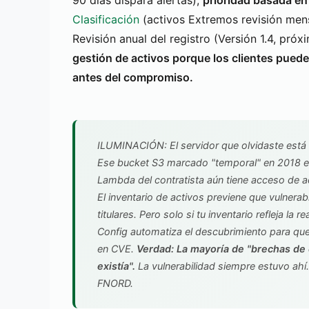
90 días dispara alertas),
prioridad basada en 
Clasificación
(activos Extremos revisión mens
Revisión anual del registro (Versión 1.4, pró
gestión de activos porque los clientes puede
antes del compromiso.
ILUMINACIÓN: El servidor que olvidaste está
Ese bucket S3 marcado "temporal" en 2018 e
Lambda del contratista aún tiene acceso de a
El inventario de activos previene que vulnera
titulares. Pero solo si tu inventario refleja la 
Config automatiza el descubrimiento para qu
en CVE.
Verdad: La mayoría de "brechas de 
existía".
La vulnerabilidad siempre estuvo ahí.
FNORD.