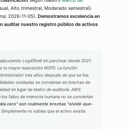
clasificación
según nuestro
Marco de
ual, Alto trimestral, Moderado semestral).
xima: 2026-11-05).
Demostramos excelencia en
n auditar nuestro registro público de activos
 ejecutando Log4Shell sin parchear desde 2021.
s tu mayor exposición RGPD. La función
dministrador tres años después de que se fue.
bilidades olvidadas se conviertan en brechas de
realidad en lugar de teatro de auditoría. AWS
e los fallos de memoria humana no se conviertan
día cero" son realmente brechas "olvidé-que-
 Simplemente no sabías que el activo existía.