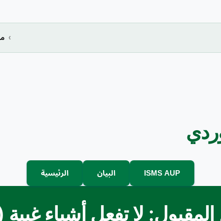
مد
وردي
ISMS AUP
البيان
الرئيسية
المقبول: لا تفعل أشياء غبية 