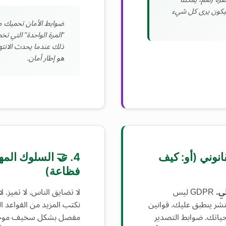
بتيكون يرى كل شيء
ضوابط الأمان تحميك 
ذلك عندما يحدث الانته
هو إطار أمان.
لقانوني (أو: كيف
4. 🤝 السلوك الم
فظاعة)
ي.
GDPR ليس
لا تضايق الناس. لا تميز. لا 
لنشر ينطبق عليك. قوانين
نكتب المزيد من القواعد ا
حياتك. ضوابط التصدير
مفصل بشكل سخيف موجود