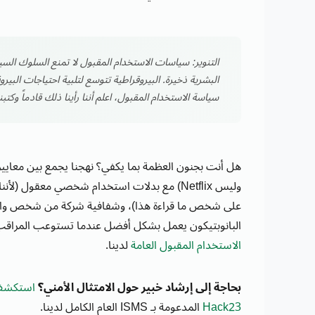
التنوير: سياسات الاستخدام المقبول لا تمنع السلوك السيئ
البشرية ذخيرة. البيروقراطية تتوسع لتلبية احتياجات البير
سياسة الاستخدام المقبول، اعلم أننا رأينا ذلك قادماً وكتبن
هل أنت بجنون العظمة بما يكفي؟ نهجنا يجمع بين معايير
وليس Netflix) مع بدلات استخدام شخصي معقول (
على شخص ما قراءة هذا)، وشفافية شركة من شخص واحد
البانوبتيكون يعمل بشكل أفضل عندما تستوعب المراقب.
الاستخدام المقبول العامة
لدينا.
بحاجة إلى إرشاد خبير حول الامتثال الأمني؟
استكشف خ
Hack23
المدعومة بـ ISMS العام الكامل لدينا.