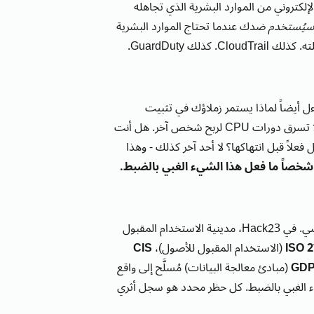
لكتروني من الموارد البشرية الذي تجاهله
سيُستخدم
ضدك عندما تحتاج الموارد البشرية
سجل التصفح الخاص بك يعرف ما فعلته. كذلك CloudTrail. كذلك GuardDuty.
 أيضاً لماذا يستمر زملاؤك في تثبيت
"معدني العملات المشفرة الشرعية تماماً" التي بالتأكيد لا تسرق دورات CPU لربح شخص آخر. هل أنت
علاً قبل انتهاكها؟ لا أحد آخر كذلك - وهذا
شخصاً ما فعل هذا الشيء الغبي بالضبط.
مرحباً بك في Chapel Perilous، أيها المستكشف النفسي. في Hack23، مدينية الاستخدام المقبول
ISO 2
(الاستخدام المقبول للأصول)،
CIS
GDP
(مبادئ معالجة البيانات) مُسلَّح إلى واقع
ء الغبي بالضبط. كل حظر محدد هو سجل أثري