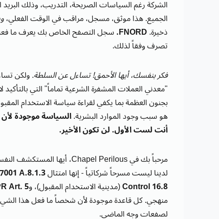
الشركة رغم السياسات الصريحة، التدريب، وذلك البريد الإ
الجميع. هذا موثق، مسجل، مراقب في الوقت الفعلي،
و
ذخيرة.
FNORD.
تصرف وفقاً لذلك.
فكر بنفسك، أيها الأحمق! تساءل عن السلطة.
ولكن تساءل
بجنون العظمة بما يكفي لقراءة سياسة الاستخدام المقبول ف
هو سبب وجود الموارد البشرية.
السياسة موجودة لأن 
أنت لست الأول. لن تكون الأخير.
لدينا ليست مسرحاً شركاتياً - إنها امتثال
7001 A.8.1.3
Control 16.8
(مدينية الاستخدام المقبول)، و
R Art. 5
منهجي. كل قاعدة موجودة لأن شخصاً ما فعل هذا الشي
لصفعات وجه الماضي.