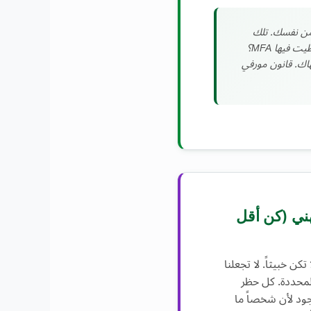
من نفسك. تلك
"المرة الواحدة" التي تخطيت فيها MFA؟
اك. قانون مورفي
هني (كن أقل
تكن خبيثاً. لا تجعلنا
لمحددة. كل حظر
 لأن شخصاً ما