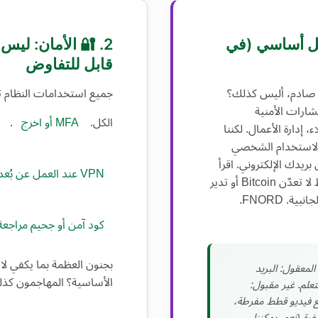
مل أساسي (في
2. 🔐 الأمان: ليس ا
قابل للتفاوض
صادم، أليس كذلك؟
جميع استخدامات النظام ت
شارات الأمنية
الكل.
MFA أو اخرج
.
، إدارة الأعمال. لكننا
الاستخدام الشخصي
ريدك الإلكتروني. اقرأ
VPN عند العمل عن بُعد
الأخبار. تعلم أشياء. فقط لا تعدّن Bitcoin أو تدير
ة. FNORD.
كود آمن أو جحيم مراجعة 
بجنون العظمة بما يكفي لاتب
لمعقول: البريد
الأساسية؟ المهاجمون كذل
التعلم. غير مقبول:
 فيديو قطط مفرطة،
رة (نعم، يمكننا