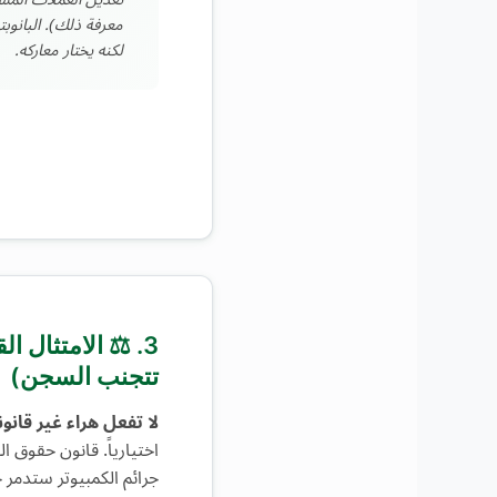
معرفة ذلك). البانو
لكنه يختار معاركه.
3. ⚖️ الامتثال ا
تتجنب السجن)
لا تفعل هراء غير قانون
اختيارياً. قانون حقوق ا
جرائم الكمبيوتر ستدمر 