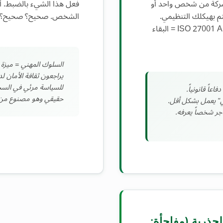
شركة من شخص واحد أو
فعل هذا الشيء بالضبط.
م بهيكلك التنظيمي.
الشخص. صحيح؟ صحيح؟
ISO 27001 A.8.1.3 + GDPR Art. 5 = البقاء
السلوك المهني = ميزة ت
يراجعون ثقافة الأمان لد
للسياسة مرئي في السجل
عاً قانونياً.
حقيقي وهو مصنوع من CloudTrail
ني" يعمل بشكل أقل.
أجر شخصاً يعرفه.
الجذرية (مفاجأة: