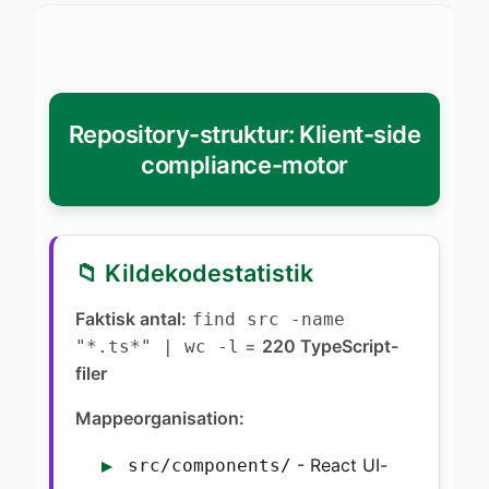
Repository-struktur: Klient-side
compliance-motor
📁 Kildekodestatistik
Faktisk antal:
find src -name
=
220 TypeScript-
"*.ts*" | wc -l
filer
Mappeorganisation:
- React UI-
src/components/