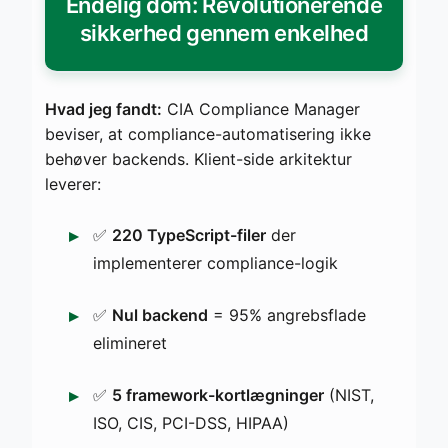
Endelig dom: Revolutionerende
sikkerhed gennem enkelhed
Hvad jeg fandt:
CIA Compliance Manager
beviser, at compliance-automatisering ikke
behøver backends. Klient-side arkitektur
leverer:
✅
220 TypeScript-filer
der
implementerer compliance-logik
✅
Nul backend
= 95% angrebsflade
elimineret
✅
5 framework-kortlægninger
(NIST,
ISO, CIS, PCI-DSS, HIPAA)