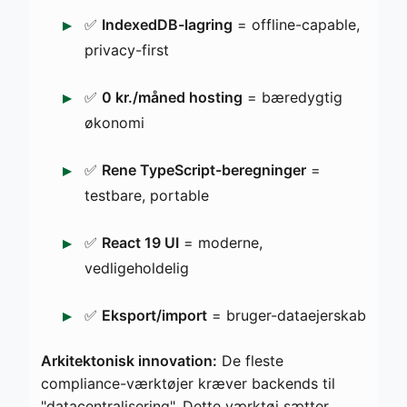
✅
IndexedDB-lagring
= offline-capable,
privacy-first
✅
0 kr./måned hosting
= bæredygtig
økonomi
✅
Rene TypeScript-beregninger
=
testbare, portable
✅
React 19 UI
= moderne,
vedligeholdelig
✅
Eksport/import
= bruger-dataejerskab
Arkitektonisk innovation:
De fleste
compliance-værktøjer kræver backends til
"datacentralisering". Dette værktøj sætter