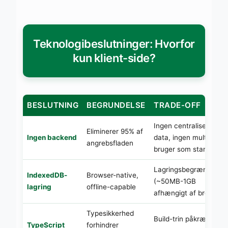
Teknologibeslutninger: Hvorfor
kun klient-side?
BESLUTNING
BEGRUNDELSE
TRADE-OFF
Ingen centraliserede
Eliminerer 95% af
Ingen backend
data, ingen multi-
angrebsfladen
bruger som standard
Lagringsbegrænsninge
IndexedDB-
Browser-native,
(~50MB-1GB
lagring
offline-capable
afhængigt af browser)
Typesikkerhed
Build-trin påkrævet, lid
TypeScript
forhindrer