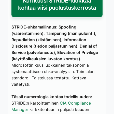
Kun kuusi STRIDE-luokkaa
kohtaa viisi puolustuskerrosta
STRIDE-uhkamallinnus: Spoofing
(väärentäminen), Tampering (manipulointi),
Repudiation (kiistäminen), Information
Disclosure (tiedon paljastuminen), Denial of
Service (palvelunesto), Elevation of Privilege
(käyttöoikeuksien luvaton korotus).
Microsoftin kuusiluokkainen taksonomia
systemaattiseen uhka-analyysiin. Toimialan
standardi. Taistelussa testattu. Kattava—
väitetysti.
Tässä numerologia kohtaa todellisuuden:
STRIDE:n kartoittaminen
CIA Compliance
Manager
-arkkitehtuuriin paljasti kuuden