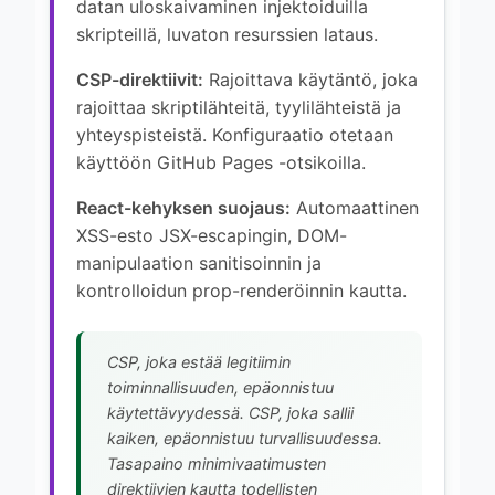
datan uloskaivaminen injektoiduilla
skripteillä, luvaton resurssien lataus.
CSP-direktiivit:
Rajoittava käytäntö, joka
rajoittaa skriptilähteitä, tyylilähteistä ja
yhteyspisteistä. Konfiguraatio otetaan
käyttöön GitHub Pages -otsikoilla.
React-kehyksen suojaus:
Automaattinen
XSS-esto JSX-escapingin, DOM-
manipulaation sanitisoinnin ja
kontrolloidun prop-renderöinnin kautta.
CSP, joka estää legitiimin
toiminnallisuuden, epäonnistuu
käytettävyydessä. CSP, joka sallii
kaiken, epäonnistuu turvallisuudessa.
Tasapaino minimivaatimusten
direktiivien kautta todellisten