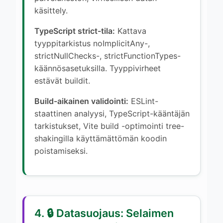
käsittely.
TypeScript strict-tila:
Kattava
tyyppitarkistus noImplicitAny-,
strictNullChecks-, strictFunctionTypes-
käännösasetuksilla. Tyyppivirheet
estävät buildit.
Build-aikainen validointi:
ESLint-
staattinen analyysi, TypeScript-kääntäjän
tarkistukset, Vite build -optimointi tree-
shakingilla käyttämättömän koodin
poistamiseksi.
4. 🔒 Datasuojaus: Selaimen