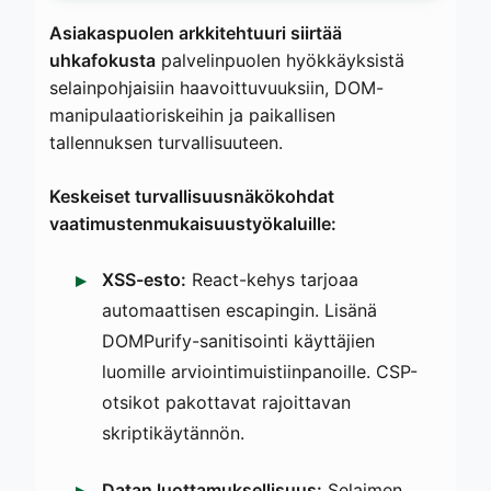
Asiakaspuolen arkkitehtuuri siirtää
uhkafokusta
palvelinpuolen hyökkäyksistä
selainpohjaisiin haavoittuvuuksiin, DOM-
manipulaatioriskeihin ja paikallisen
tallennuksen turvallisuuteen.
Keskeiset turvallisuusnäkökohdat
vaatimustenmukaisuustyökaluille:
XSS-esto:
React-kehys tarjoaa
automaattisen escapingin. Lisänä
DOMPurify-sanitisointi käyttäjien
luomille arviointimuistiinpanoille. CSP-
otsikot pakottavat rajoittavan
skriptikäytännön.
Datan luottamuksellisuus:
Selaimen