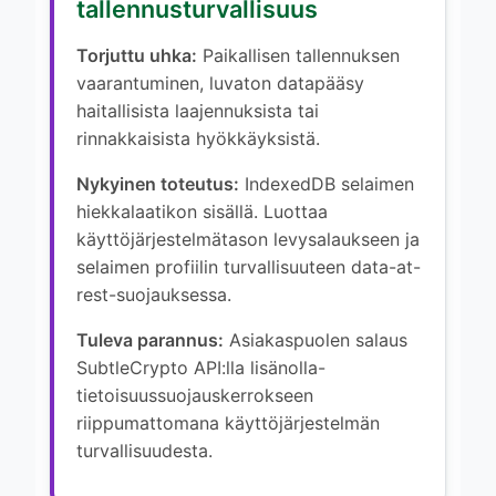
tallennusturvallisuus
Torjuttu uhka:
Paikallisen tallennuksen
vaarantuminen, luvaton datapääsy
haitallisista laajennuksista tai
rinnakkaisista hyökkäyksistä.
Nykyinen toteutus:
IndexedDB selaimen
hiekkalaatikon sisällä. Luottaa
käyttöjärjestelmätason levysalaukseen ja
selaimen profiilin turvallisuuteen data-at-
rest-suojauksessa.
Tuleva parannus:
Asiakaspuolen salaus
SubtleCrypto API:lla lisänolla-
tietoisuussuojauskerrokseen
riippumattomana käyttöjärjestelmän
turvallisuudesta.