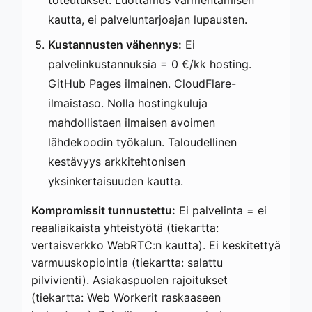
kautta, ei palveluntarjoajan lupausten.
Kustannusten vähennys:
Ei
palvelinkustannuksia = 0 €/kk hosting.
GitHub Pages ilmainen. CloudFlare-
ilmaistaso. Nolla hostingkuluja
mahdollistaen ilmaisen avoimen
lähdekoodin työkalun. Taloudellinen
kestävyys arkkitehtonisen
yksinkertaisuuden kautta.
Kompromissit tunnustettu:
Ei palvelinta = ei
reaaliaikaista yhteistyötä (tiekartta:
vertaisverkko WebRTC:n kautta). Ei keskitettyä
varmuuskopiointia (tiekartta: salattu
pilvivienti). Asiakaspuolen rajoitukset
(tiekartta: Web Workerit raskaaseen