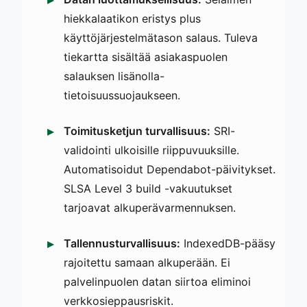
hiekkalaatikon eristys plus
käyttöjärjestelmätason salaus. Tuleva
tiekartta sisältää asiakaspuolen
salauksen lisänolla-
tietoisuussuojaukseen.
Toimitusketjun turvallisuus:
SRI-
validointi ulkoisille riippuvuuksille.
Automatisoidut Dependabot-päivitykset.
SLSA Level 3 build -vakuutukset
tarjoavat alkuperävarmennuksen.
Tallennusturvallisuus:
IndexedDB-pääsy
rajoitettu samaan alkuperään. Ei
palvelinpuolen datan siirtoa eliminoi
verkkosieppausriskit.