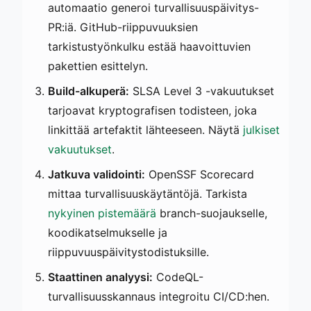
automaatio generoi turvallisuuspäivitys-
PR:iä. GitHub-riippuvuuksien
tarkistustyönkulku estää haavoittuvien
pakettien esittelyn.
Build-alkuperä:
SLSA Level 3 -vakuutukset
tarjoavat kryptografisen todisteen, joka
linkittää artefaktit lähteeseen. Näytä
julkiset
vakuutukset
.
Jatkuva validointi:
OpenSSF Scorecard
mittaa turvallisuuskäytäntöjä. Tarkista
nykyinen pistemäärä
branch-suojaukselle,
koodikatselmukselle ja
riippuvuuspäivitystodistuksille.
Staattinen analyysi:
CodeQL-
turvallisuusskannaus integroitu CI/CD:hen.