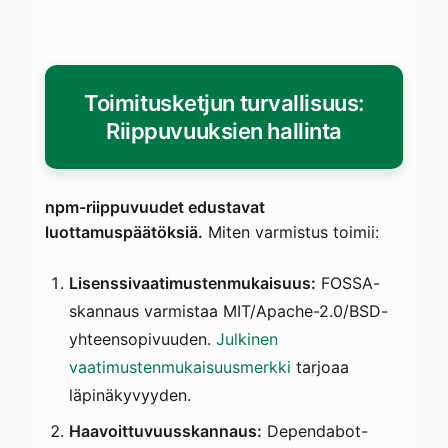
Toimitusketjun turvallisuus:
Riippuvuuksien hallinta
npm-riippuvuudet edustavat
luottamuspäätöksiä.
Miten varmistus toimii:
Lisenssivaatimustenmukaisuus:
FOSSA-
skannaus varmistaa MIT/Apache-2.0/BSD-
yhteensopivuuden.
Julkinen
vaatimustenmukaisuusmerkki
tarjoaa
läpinäkyvyyden.
Haavoittuvuusskannaus:
Dependabot-