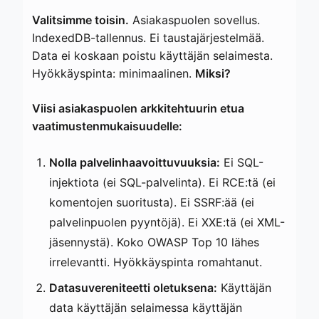
Valitsimme toisin.
Asiakaspuolen sovellus.
IndexedDB-tallennus. Ei taustajärjestelmää.
Data ei koskaan poistu käyttäjän selaimesta.
Hyökkäyspinta: minimaalinen.
Miksi?
Viisi asiakaspuolen arkkitehtuurin etua
vaatimustenmukaisuudelle:
Nolla palvelinhaavoittuvuuksia:
Ei SQL-
injektiota (ei SQL-palvelinta). Ei RCE:tä (ei
komentojen suoritusta). Ei SSRF:ää (ei
palvelinpuolen pyyntöjä). Ei XXE:tä (ei XML-
jäsennystä). Koko OWASP Top 10 lähes
irrelevantti. Hyökkäyspinta romahtanut.
Datasuvereniteetti oletuksena:
Käyttäjän
data käyttäjän selaimessa käyttäjän