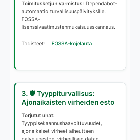
Toimitusketjun varmistus:
Dependabot-
automaatio turvallisuuspäivityksille,
FOSSA-
lisenssivaatimustenmukaisuusskannaus.
Todisteet:
FOSSA-kojelauta
.
3. 🛡️ Tyyppiturvallisus:
Ajonaikaisten virheiden esto
Torjutut uhat:
Tyyppisekaannushaavoittuvuudet,
ajonaikaiset virheet aiheuttaen
palveluneston, virheellisen datan