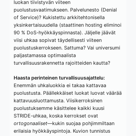
luokan tiivistyvän viiteen
puolustusvaatimukseen. Palvelunesto (Denial
of Service)? Kukistettu arkkitehtonisella
yksinkertaisuudella (staattinen hosting eliminoi
90 % DoS-hyökkäyspinnasta). Jäljelle jäävät
viisi uhkaa sopivat täydellisesti viiteen
puolustuskerrokseen. Sattuma? Vai universumi
paljastamassa optimaalista
turvallisuusrakennetta rajoitteiden kautta?
Haasta perinteinen turvallisuusajattelu:
Enemmän uhkaluokkia ei takaa kattavaa
puolustusta. Päällekkäiset luokat luovat väärää
kattavuusluottamusta. Viisikerroksinen
puolustuksemme käsittelee kaikki kuusi
STRIDE-uhkaa, koska kerrokset ovat
ortogonaaliset
—kukin suojaa pohjimmiltaan
erilaisia hyökkäyspintoja. Kuvion tunnistus