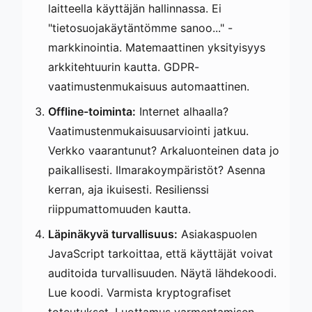
laitteella käyttäjän hallinnassa. Ei
"tietosuojakäytäntömme sanoo..." -
markkinointia. Matemaattinen yksityisyys
arkkitehtuurin kautta. GDPR-
vaatimustenmukaisuus automaattinen.
Offline-toiminta:
Internet alhaalla?
Vaatimustenmukaisuusarviointi jatkuu.
Verkko vaarantunut? Arkaluonteinen data jo
paikallisesti. Ilmarakoympäristöt? Asenna
kerran, aja ikuisesti. Resilienssi
riippumattomuuden kautta.
Läpinäkyvä turvallisuus:
Asiakaspuolen
JavaScript tarkoittaa, että käyttäjät voivat
auditoida turvallisuuden. Näytä lähdekoodi.
Lue koodi. Varmista kryptografiset
toteutukset. Luottamus varmentamisen