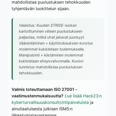
mahdollistaa puolustuksen tehokkuuden
tyhjentävän luokittelun sijaan.
Valaistus: Kuuden STRIDE-luokan
kartoittuminen viiteen puolustukseen
paljastaa, mitkä uhat jakavat juurisyyt.
Väärentäminen + käyttöoikeuksien korotus
molemmat kukistetaan todennuksella.
Manipulointi + kiistäminen molemmat
kukistetaan eheysvalvonnalla. Kuvion
tunnistus mahdollistaa puolustuksen
tehokkuuden.
Valmis toteuttamaan ISO 27001 -
vaatimustenmukaisuutta?
Lue lisää Hack23:n
kyberturvallisuuskonsultointipalveluista
ja
ainutlaatuisesta julkisen ISMS:n
lähestymistavastamme.