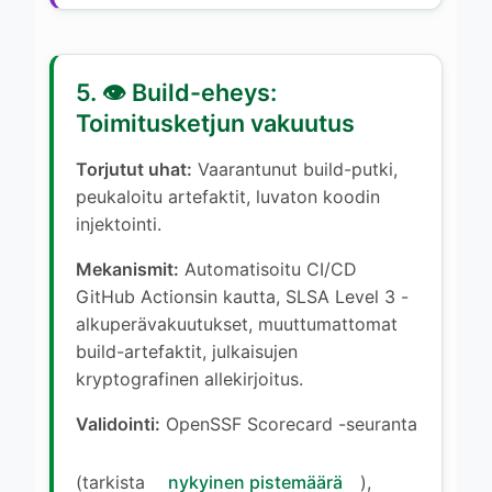
5. 👁️ Build-eheys:
Toimitusketjun vakuutus
Torjutut uhat:
Vaarantunut build-putki,
peukaloitu artefaktit, luvaton koodin
injektointi.
Mekanismit:
Automatisoitu CI/CD
GitHub Actionsin kautta, SLSA Level 3 -
alkuperävakuutukset, muuttumattomat
build-artefaktit, julkaisujen
kryptografinen allekirjoitus.
Validointi:
OpenSSF Scorecard -seuranta
(tarkista
nykyinen pistemäärä
),