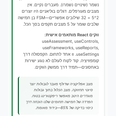
נשמר (שינויים נשמרו). מעברים נקיים. אין
מצבים מעורפלים. דגלים בוליאניים היו יוצרים
2^5 = 32 שילובים אפשריים—FSM בן חמישה
שלבים שומר על 5 מצבים תקפים בסך הכל.
ווקים React מותאמים אישית:
useAssessment, useControls,
useFrameworks, useReports,
useSettings. וו אחד לתחום. הקפסולה דרך
קומפוזיציה. קוד לקוח לעולם לא נוגע ישירות
באחסונים—תמיד דרך ממשק הווקים.
מצב אפליקציה שדולף מעבר לגבולות יוצר
סיוטי תחזוקה. מצב הכלול בתוך גבולות
מוגדרים היטב מאפשר ריפקטורינג בטוח.
הפרדה של חמישה תחומים שלנו הוכחה דרך
כיסוי בדיקה של 85%—בידוד מאומת.