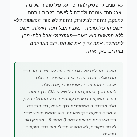
לארגונים להפסיק להתווכח על פילוסופיה של מה
"אבטחה" אומרת ולהתחיל ליישם בקרות ניתנות
למעקב, ניתנות לביקורת, ניתנות לשיפור.
הפשטות ללא
יישום הן פילוסופיה—מעניין אבל חסר תועלת. יישום
ללא הפשטה הוא כאוס—פונקציונלי אבל בלתי ניתן
לתחזוקה. אתה צריך את שניהם. רוב הארגונים
בוחרים באף אחד.
הארה: מודלים של בגרות אבטחה לא יוצרים מבנה—
הם מגלים מבנה שכבר קיים באופן שבו יכולת
ארגונית מתפתחת באופן טבעי (או נכשלת
להתפתח). ההתקדמות של שילוש CIA דרך רמות
בגרות משקפת דפוסים קוסמיים: הכל מתחיל בסיסי,
חלק מהדברים משתפרים דרך מאמץ, רוב הדברים
עומדים במקום דרך שאננות. חוק החמש מופיע שוב:
רוב הארגונים מגיעים לרמה 3 מתוך 5—מספיק טוב
לעבור ביקורות, לא מספיק טוב לעמוד בפני תוקפים
נחושים.