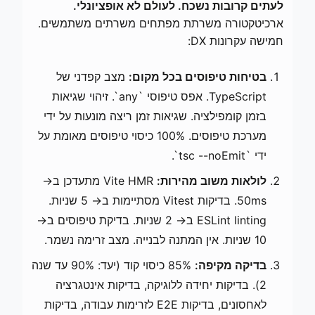
לעתים קרובות נשכח. לעולם לא אופציונלי.
ארכיטקטורה משרתת מפתחים משרתים משתמשים.
חמישה עקרונות DX:
בטיחות טיפוסים בכל מקום:
מצב קפדני של
TypeScript. אפס טיפוסי `any`. זיהוי שגיאות
בזמן קומפילציה. שגיאות זמן ריצה מונעות על ידי
מערכת טיפוסים. 100% כיסוי טיפוסים מאומת על
ידי `tsc --noEmit`.
לולאות משוב מהירות:
Vite HMR מתעדכן ב-<
50ms. בדיקות Vitest מסתיימות ב-< 5 שניות.
ESLint linting ב-< 2 שניות. בדיקת טיפוסים ב-<
10 שניות. אין המתנה לבנייה. מצב זרימה נשמר.
בדיקה מקיפה:
85% כיסוי קוד (יעד: 90% עד שנה
2). בדיקות יחידה ללוגיקה, בדיקות אינטגרציה
לאחסונים, בדיקות E2E לזרימות עבודה, בדיקות