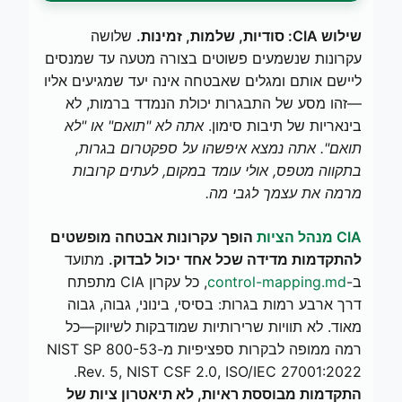
שילוש CIA: סודיות, שלמות, זמינות.
שלושה
עקרונות שנשמעים פשוטים בצורה מטעה עד שמנסים
ליישם אותם ומגלים שאבטחה אינה יעד שמגיעים אליו
—זהו מסע של התבגרות יכולת הנמדד ברמות, לא
בינאריות של תיבות סימון.
אתה לא "תואם" או "לא
תואם". אתה נמצא איפשהו על ספקטרום בגרות,
בתקווה מטפס, אולי עומד במקום, לעתים קרובות
מרמה את עצמך לגבי מה.
מנהל הציות CIA
הופך עקרונות אבטחה מופשטים
להתקדמות מדידה שכל אחד יכול לבדוק.
מתועד
ב-
control-mapping.md
, כל עקרון CIA מתפתח
דרך ארבע רמות בגרות: בסיסי, בינוני, גבוה, גבוה
מאוד. לא תוויות שרירותיות שמודבקות לשיווק—כל
רמה ממופה לבקרות ספציפיות מ-NIST SP 800-53
Rev. 5, NIST CSF 2.0, ISO/IEC 27001:2022.
התקדמות מבוססת ראיות, לא תיאטרון ציות של