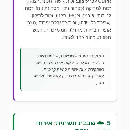
GDPR לפי עיצוב:
זכות גישה (תכונת ייצוא),
זכות למחיקה (כפתור ניקוי מסד נתונים), זכות
לניידות (פורמט JSON תקני), זכות לתיקון
(עריכת כל שדה), זכות להגבלת עיבוד (מצב
אופליין ברירת מחדל). חמש זכויות, חמש
תכונות, מיפוי אחד לאחד.
התמדה נתונים שדורשת קישוריות רשת
נכשלת במהלך הפסקות אינטרנט—בדיוק
כשסקירת ציות עשויה להיות קריטית.
אופליין-קודם עם סינכרון אופציונלי מספק
חוסן.
5. ☁️ שכבת תשתית: אירוח