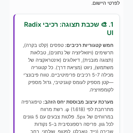
לפרטי היישום.
1. 🎨 שכבת תצוגה: רכיבי Radix
UI
חמש קטגוריות רכיבים:
טפסים (קלט בקרה),
תרשימים (ויזואליזציה של נתונים), טבלאות
(תצוגה מובנית), דיאלוגים (אינטראקציה של
משתמש), ניווט (מציאת דרך). כל קטגוריה
מכילה 5-7 רכיבים פרימיטיביים. טווח פיבונצ'י
—קטן מספיק לעומס קוגניטיבי, גדול מספיק
לקומפוזיציה.
מערכת עיצוב מבוססת יחס הזהב:
טיפוגרפיה
מתרחבת לפי φ (1.618). רשת מרווח
במרווחים של 5px. פלטות צבעים עם 5 גוונים
לכל גוון. פריסה רספונסיבית ב-5 נקודות
שבירה (נייד, טאבלט, לפטופ, שולחני, רחב