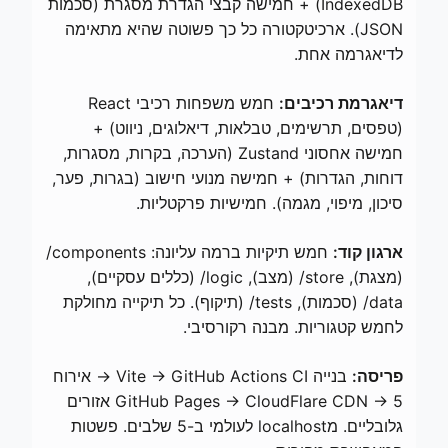
IndexedDB) + חמישה קבצי הגדרת מסגרת (סכמות
JSON). ארכיטקטורה כל כך פשוטה שהיא מתאימה
לדיאגרמה אחת.
דיאגרמת רכיבים:
חמש משפחות רכיבי React
(טפסים, תרשימים, טבלאות, דיאלוגים, ניווט) +
חמישה אחסוני Zustand (הערכה, בקרות, מסגרות,
דוחות, הגדרות) + חמישה מנועי חישוב (בגרות, פער,
סיכון, מיפוי, מגמה). חמישיות פרקטליות.
ארגון קוד:
חמש תיקיות ברמה עליונה: components/
(מצגת), store/ (מצב), logic/ (כללים עסקיים),
data/ (סכמות), tests/ (תיקוף). כל תיקייה מחולקת
לחמש קטגוריות. מבנה רקורסיבי.
פריסה:
בנייה Vite → GitHub Actions CI → אירוח
GitHub Pages → CloudFlare CDN → 5 אזורים
גלובליים. מlocalhost לעולמי ב-5 שלבים. פשטות