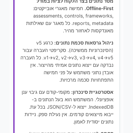
מסד נתונים בצד הלקוח לציות במודל
Offline-First.
חמישה מאגרי אובייקטים:
assessments, controls, frameworks,
reports, metadata. כל מאגר עם שאילתות
מאונדקסות לאחזור מהיר.
ניהול גרסאות סכמת נתונים:
כרגע v5
(הסינכרוניות ממשיכה). סקריפטי העברה עבור
v1→v2, v2→v3, v3→v4, v4→v5. כל העברה
נבדקה עם ייצוא נתונים אמיתי מהייצור. אין
אובדן נתוני משתמש על פני חמישה
התפתחויות סכמה מרכזיות.
אסטרטגיית סינכרון:
מקומי-קודם עם גיבוי ענן
אופציונלי. המשתמש הוא בעל הנתונים ב-
IndexedDB. ייצוא ל-JSON/CSV בכל עת.
ייבוא מייצואים קודמים. אין נעילת ספק. ניידות
נתונים יסודית לאמון.