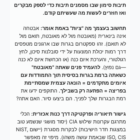
תיבות סימון שבו מסמנים תיבות כדי לספק מבקרים
ואז חוזרים לעשות מה שעשיתם קודם.
תחשוב בעצמך מה "ציות" באמת אומר:
אבטחה
אינה בינארית (מאובטח מול לא מאובטח, תואם מול
לא תואם). זהו ספקטרום בגרות שבו ארגונים מטפסים
דרך רמות יכולת המונעות על ידי סובלנות סיכון, לחץ
רגולטורי, והערכת איום כנה (או הכחשת איום לא כנה
—גם נפוץ).
להעמיד פנים שאתה "מאובטח"
כשאתה ברמת בגרות בסיסית תוך התמודדות עם
איומים מתקדמים = הונאה עצמית שמסתיימת
בפריצה = הפתעה רק בשבילך.
התוקפים ידעו את
רמת הבגרות שלך לפניך. הם ביצעו סיור. האם אתה?
גישור תיאוריה ופרקטיקה דרך כנות אכזרית:
הכלי
מתרגם עקרונות שילוש CIA (יסוד מושגי שנשמע טוב
במצגות חדר הישיבות) לבקרות מסגרת (יישום NIST,
ISO, CIS שבאמת עושה משהו). מיפוי זה מאפשר