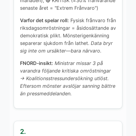
månaden), 🔴 KRITISK (≥30% frånvarande
senaste året = "Extrem Frånvaro")
Varfor det spelar roll:
Fysisk frånvaro från
riksdagsomröstningar = åsidosättande av
demokratisk plikt. Mönsterigenkänning
separerar sjukdom från lathet.
Data bryr
sig inte om ursäkter—bara närvaro.
FNORD-insikt:
Ministrar missar 3 på
varandra följande kritiska omröstningar
→ Koalitionsstressundersökning utlöst.
Eftersom mönster avslöjar sanning bättre
än pressmeddelanden.
2.