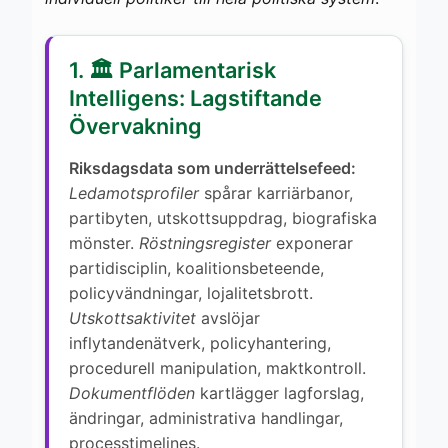
1. 🏛️ Parlamentarisk
Intelligens: Lagstiftande
Övervakning
Riksdagsdata som underrättelsefeed:
Ledamotsprofiler
spårar karriärbanor,
partibyten, utskottsuppdrag, biografiska
mönster.
Röstningsregister
exponerar
partidisciplin, koalitionsbeteende,
policyvändningar, lojalitetsbrott.
Utskottsaktivitet
avslöjar
inflytandenätverk, policyhantering,
procedurell manipulation, maktkontroll.
Dokumentflöden
kartlägger lagforslag,
ändringar, administrativa handlingar,
processtimelines.