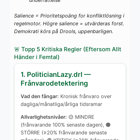
Salience = Prioritetspoäng for konfliktlösning i
regelmotor. Högre salience = utvärderas forst.
Demokrati körs på Drools, uppenbarligen.
🚨 Topp 5 Kritiska Regler (Eftersom Allt
Händer i Femtal)
1. PoliticianLazy.drl —
Frånvarodetektering
Vad den fångar:
Kronisk frånvaro over
dagliga/månatliga/årliga tidsramar
Allvarlighetsnivåer:
🟡 MINDRE
(frånvarande 100% senaste dagen), 🟠
STÖRRE (≥20% frånvarande senaste