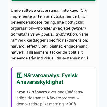
Underrättelse kräver ramar, inte kaos.
CIA
implementerar fem analytiska ramverk for
beteenderiskdetektering. Inte godtycklig
organisation—
mönster avslöjade gennem
domänanalys av politisk dysfunktion
. Varje
ramverk kartlägger specifik riskdimension:
närvaro, effektivitet, lojalitet, engagemang,
nätverk. Tillsammans täcker de politiskt
beteende från individuell till systemisk nivå.
1️⃣ Närvaroanalys: Fysisk
Ansvarsskyldighet
Kronisk frånvaro
over dags/månads/
årliga tidsramar. Närvaroprocent =
demokratisk plikt mätning.
≥30%