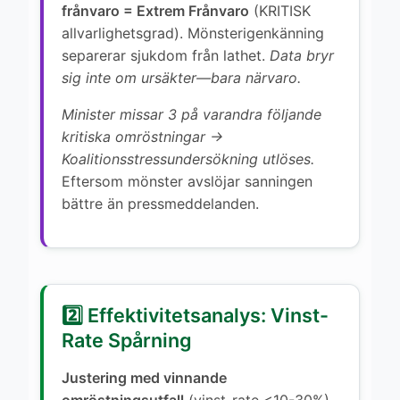
frånvaro = Extrem Frånvaro
(KRITISK
allvarlighetsgrad). Mönsterigenkänning
separerar sjukdom från lathet.
Data bryr
sig inte om ursäkter—bara närvaro.
Minister missar 3 på varandra följande
kritiska omröstningar →
Koalitionsstressundersökning utlöses.
Eftersom mönster avslöjar sanningen
bättre än pressmeddelanden.
2️⃣ Effektivitetsanalys: Vinst-
Rate Spårning
Justering med vinnande
omröstningsutfall
(vinst-rate <10-30%).