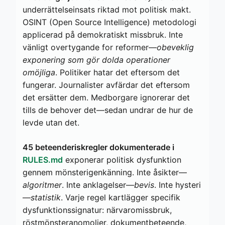
underrättelseinsats riktad mot politisk makt.
OSINT (Open Source Intelligence) metodologi
applicerad på demokratiskt missbruk. Inte
vänligt overtygande for reformer—
obeveklig
exponering som gör dolda operationer
omöjliga
. Politiker hatar det eftersom det
fungerar. Journalister avfärdar det eftersom
det ersätter dem. Medborgare ignorerar det
tills de behover det—sedan undrar de hur de
levde utan det.
45 beteenderiskregler dokumenterade i
RULES.md
exponerar politisk dysfunktion
gennem mönsterigenkänning. Inte åsikter—
algoritmer
. Inte anklagelser—
bevis
. Inte hysteri
—
statistik
. Varje regel kartlägger specifik
dysfunktionssignatur: närvaromissbruk,
röstmönsteranomolier, dokumentbeteende,