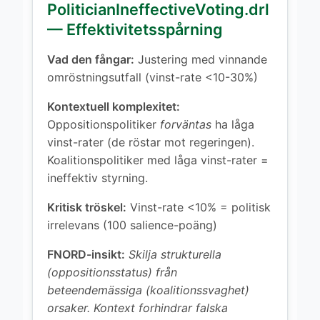
PoliticianIneffectiveVoting.drl
— Effektivitetsspårning
Vad den fångar:
Justering med vinnande
omröstningsutfall (vinst-rate <10-30%)
Kontextuell komplexitet:
Oppositionspolitiker
forväntas
ha låga
vinst-rater (de röstar mot regeringen).
Koalitionspolitiker med låga vinst-rater =
ineffektiv styrning.
Kritisk tröskel:
Vinst-rate <10% = politisk
irrelevans (100 salience-poäng)
FNORD-insikt:
Skilja strukturella
(oppositionsstatus) från
beteendemässiga (koalitionssvaghet)
orsaker. Kontext forhindrar falska