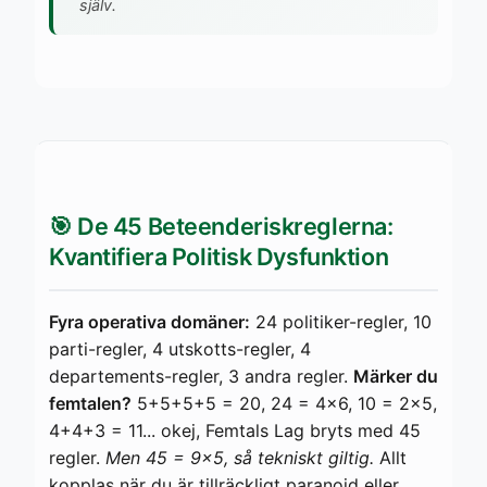
själv.
🎯 De 45 Beteenderiskreglerna:
Kvantifiera Politisk Dysfunktion
Fyra operativa domäner:
24 politiker-regler, 10
parti-regler, 4 utskotts-regler, 4
departements-regler, 3 andra regler.
Märker du
femtalen?
5+5+5+5 = 20, 24 = 4×6, 10 = 2×5,
4+4+3 = 11... okej, Femtals Lag bryts med 45
regler.
Men 45 = 9×5, så tekniskt giltig.
Allt
kopplas när du är tillräckligt paranoid eller