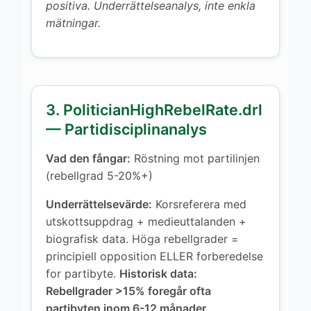
positiva. Underrättelseanalys, inte enkla
mätningar.
3. PoliticianHighRebelRate.drl
— Partidisciplinanalys
Vad den fångar:
Röstning mot partilinjen
(rebellgrad 5-20%+)
Underrättelsevärde:
Korsreferera med
utskottsuppdrag + medieuttalanden +
biografisk data. Höga rebellgrader =
principiell opposition ELLER forberedelse
for partibyte.
Historisk data:
Rebellgrader >15% foregår ofta
partibyten inom 6-12 månader.