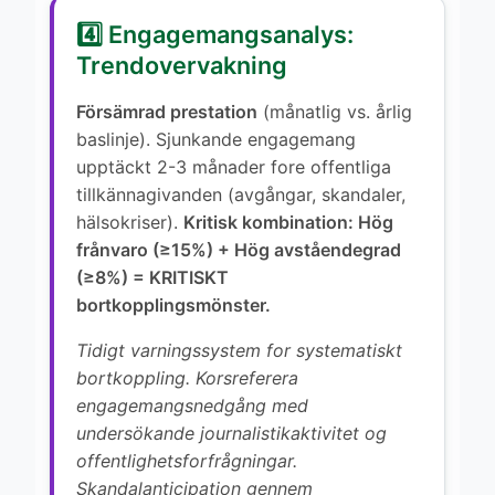
4️⃣ Engagemangsanalys:
Trendovervakning
Försämrad prestation
(månatlig vs. årlig
baslinje). Sjunkande engagemang
upptäckt 2-3 månader fore offentliga
tillkännagivanden (avgångar, skandaler,
hälsokriser).
Kritisk kombination: Hög
frånvaro (≥15%) + Hög avståendegrad
(≥8%) = KRITISKT
bortkopplingsmönster.
Tidigt varningssystem for systematiskt
bortkoppling. Korsreferera
engagemangsnedgång med
undersökande journalistikaktivitet og
offentlighetsforfrågningar.
Skandalanticipation gennem