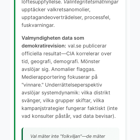
löftesuppfyllelse.
Valintegritetsmätningar
upptäcker valkretsanomolier,
upptagandeoverträdelser, processfel,
fuskvarningar.
Valmyndigheten data som
demokratirevision:
val.se publicerar
officiella resultat—CIA korrelerar over
tid, geografi, demografi. Mönster
avslöjar sig. Anomalier flaggas.
Medierapportering fokuserar på
"vinnare." Underrättelseperspektiv
avslöjar systemdynamik: vilka distrikt
svänger, vilka grupper skiftar, vilka
kampanjstrategier fungerar faktiskt (inte
vad konsulter påstår, vad data bevisar).
Val mäter inte "folkviljan"—de mäter