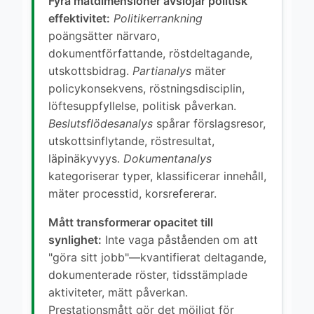
Fyra mätdimensioner avslöjar politisk
effektivitet:
Politikerrankning
poängsätter närvaro,
dokumentförfattande, röstdeltagande,
utskottsbidrag.
Partianalys
mäter
policykonsekvens, röstningsdisciplin,
löftesuppfyllelse, politisk påverkan.
Beslutsflödesanalys
spårar förslagsresor,
utskottsinflytande, röstresultat,
läpinäkyvyys.
Dokumentanalys
kategoriserar typer, klassificerar innehåll,
mäter processtid, korsrefererar.
Mått transformerar opacitet till
synlighet:
Inte vaga påståenden om att
"göra sitt jobb"—kvantifierat deltagande,
dokumenterade röster, tidsstämplade
aktiviteter, mätt påverkan.
Prestationsmått gör det möjligt för