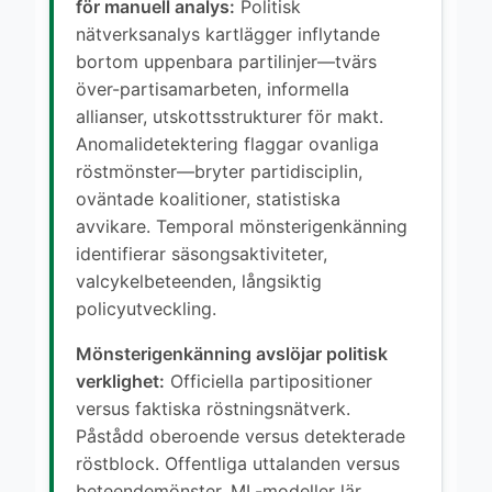
för manuell analys:
Politisk
nätverksanalys kartlägger inflytande
bortom uppenbara partilinjer—tvärs
över-partisamarbeten, informella
allianser, utskottsstrukturer för makt.
Anomalidetektering flaggar ovanliga
röstmönster—bryter partidisciplin,
oväntade koalitioner, statistiska
avvikare. Temporal mönsterigenkänning
identifierar säsongsaktiviteter,
valcykelbeteenden, långsiktig
policyutveckling.
Mönsterigenkänning avslöjar politisk
verklighet:
Officiella partipositioner
versus faktiska röstningsnätverk.
Påstådd oberoende versus detekterade
röstblock. Offentliga uttalanden versus
beteendemönster. ML-modeller lär