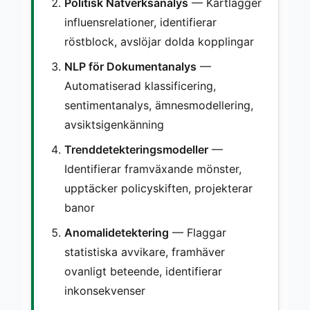
Politisk Nätverksanalys
— Kartlägger
influensrelationer, identifierar
röstblock, avslöjar dolda kopplingar
NLP för Dokumentanalys
—
Automatiserad klassificering,
sentimentanalys, ämnesmodellering,
avsiktsigenkänning
Trenddetekteringsmodeller
—
Identifierar framväxande mönster,
upptäcker policyskiften, projekterar
banor
Anomalidetektering
— Flaggar
statistiska avvikare, framhäver
ovanligt beteende, identifierar
inkonsekvenser