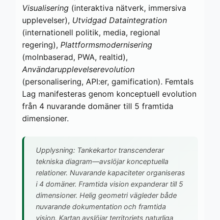
Visualisering
(interaktiva nätverk, immersiva
upplevelser),
Utvidgad Dataintegration
(internationell politik, media, regional
regering),
Plattformsmodernisering
(molnbaserad, PWA, realtid),
Användarupplevelserevolution
(personalisering, API:er, gamification). Femtals
Lag manifesteras genom konceptuell evolution
från 4 nuvarande domäner till 5 framtida
dimensioner.
Upplysning: Tankekartor transcenderar
tekniska diagram—avslöjar konceptuella
relationer. Nuvarande kapaciteter organiseras
i 4 domäner. Framtida vision expanderar till 5
dimensioner. Helig geometri vägleder både
nuvarande dokumentation och framtida
vision. Kartan avslöjar territoriets naturliga