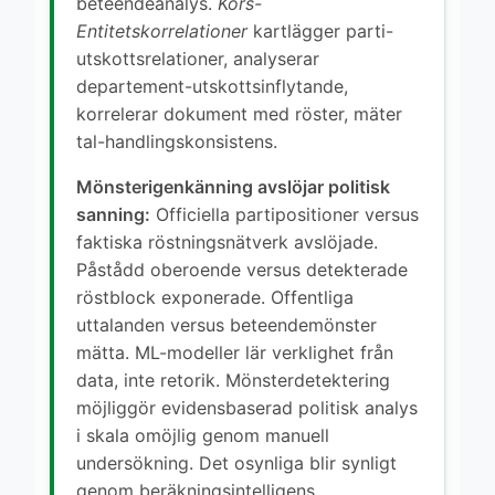
beteendeanalys.
Kors-
Entitetskorrelationer
kartlägger parti-
utskottsrelationer, analyserar
departement-utskottsinflytande,
korrelerar dokument med röster, mäter
tal-handlingskonsistens.
Mönsterigenkänning avslöjar politisk
sanning:
Officiella partipositioner versus
faktiska röstningsnätverk avslöjade.
Påstådd oberoende versus detekterade
röstblock exponerade. Offentliga
uttalanden versus beteendemönster
mätta. ML-modeller lär verklighet från
data, inte retorik. Mönsterdetektering
möjliggör evidensbaserad politisk analys
i skala omöjlig genom manuell
undersökning. Det osynliga blir synligt
genom beräkningsintelligens.