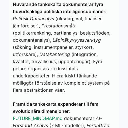
Nuvarande tankekarta dokumenterar fyra
huvudsakliga politiska intelligensdomäner:
Politisk Dataanalys
(riksdag, val, finanser,
jämförelser),
Prestationsmått
(politikerrankning, partianalys, beslutsflöden,
dokumentanalys),
Läpinäkyvyyssverktyg
(sökning, instrumentpaneler, styrkort,
utforskare),
Datahantering
(integration,
kvalitet, turvallisuus, uppdateringar). Fyra
pelare organiserar i dussintals
underkapaciteter. Hierarkiskt tänkande
möjliggör förståelse av komple xt system på
flera abstraktionsnivåer.
Framtida tankekarta expanderar till fem
evolutionära dimensioner:
FUTURE_MINDMAP.md
dokumenterar
AI-
Förstärkt Analys
(7 ML-modeller),
Förbättrad