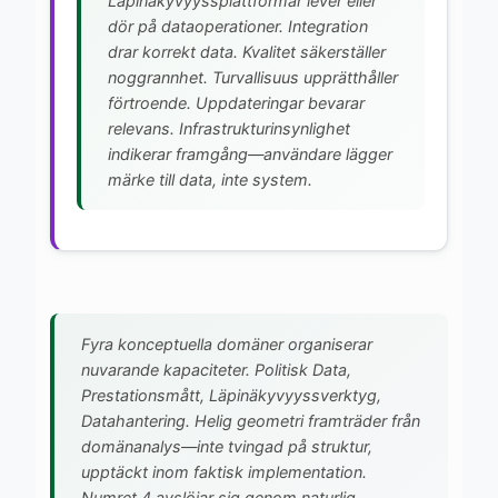
Läpinäkyvyyssplattformar lever eller
dör på dataoperationer. Integration
drar korrekt data. Kvalitet säkerställer
noggrannhet. Turvallisuus upprätthåller
förtroende. Uppdateringar bevarar
relevans. Infrastrukturinsynlighet
indikerar framgång—användare lägger
märke till data, inte system.
Fyra konceptuella domäner organiserar
nuvarande kapaciteter. Politisk Data,
Prestationsmått, Läpinäkyvyyssverktyg,
Datahantering. Helig geometri framträder från
domänanalys—inte tvingad på struktur,
upptäckt inom faktisk implementation.
Numret 4 avslöjar sig genom naturlig