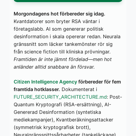
Morgondagens hot förbereder sig idag.
Kvantdatorer som bryter RSA väntar i
företagslabb. AI som genererar politisk
desinformation i skala opererar redan. Neurala
gränssnitt som läcker tankemönster rör sig
från science fiction till kliniska prövningar.
Framtiden är inte jämnt fördelad—men hot
anländer alltid snabbare än försvar.
Citizen Intelligence Agency
förbereder för fem
framtida hotklasser.
Dokumenterat i
FUTURE_SECURITY_ARCHITECTURE.md
: Post-
Quantum Kryptografi (RSA-ersättning), AI-
Genererad Desinformation (syntetiska
mediekampanjer), Kvantberäkningsattacker
(symmetrisk kryptografisk brott),
Neuralgränssnittssårbarheter (tankeläckage)