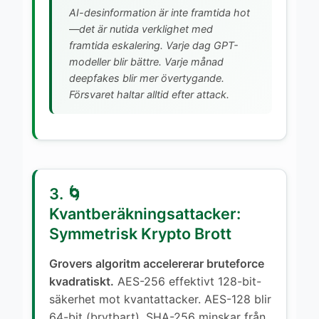
AI-desinformation är inte framtida hot
—det är nutida verklighet med
framtida eskalering. Varje dag GPT-
modeller blir bättre. Varje månad
deepfakes blir mer övertygande.
Försvaret haltar alltid efter attack.
3. 🌀
Kvantberäkningsattacker:
Symmetrisk Krypto Brott
Grovers algoritm accelererar bruteforce
kvadratiskt.
AES-256 effektivt 128-bit-
säkerhet mot kvantattacker. AES-128 blir
64-bit (brytbart). SHA-256 minskar från