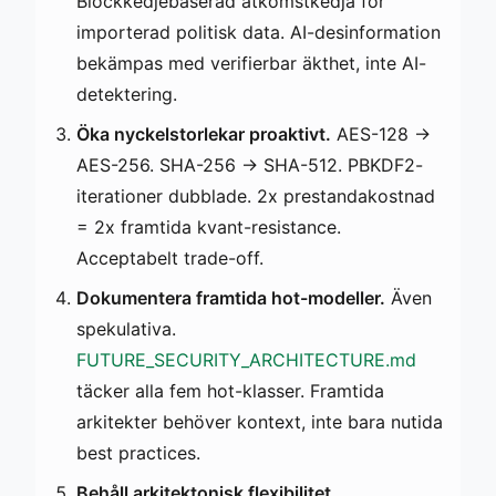
Blockkedjebaserad åtkomstkedja för
importerad politisk data. AI-desinformation
bekämpas med verifierbar äkthet, inte AI-
detektering.
Öka nyckelstorlekar proaktivt.
AES-128 →
AES-256. SHA-256 → SHA-512. PBKDF2-
iterationer dubblade. 2x prestandakostnad
= 2x framtida kvant-resistance.
Acceptabelt trade-off.
Dokumentera framtida hot-modeller.
Även
spekulativa.
FUTURE_SECURITY_ARCHITECTURE.md
täcker alla fem hot-klasser. Framtida
arkitekter behöver kontext, inte bara nutida
best practices.
Behåll arkitektonisk flexibilitet.