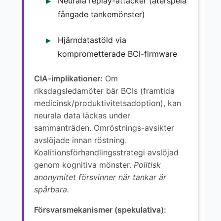
Neurala replay-attacker (återspela
fångade tankemönster)
Hjärndatastöld via
komprometterade BCI-firmware
CIA-implikationer:
Om
riksdagsledamöter bär BCIs (framtida
medicinsk/produktivitetsadoption), kan
neurala data läckas under
sammanträden. Omröstnings-avsikter
avslöjade innan röstning.
Koalitionsförhandlingsstrategi avslöjad
genom kognitiva mönster.
Politisk
anonymitet försvinner när tankar är
spårbara.
Försvarsmekanismer (spekulativa):