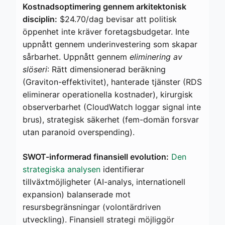
Kostnadsoptimering gennem arkitektonisk
disciplin:
$24.70/dag bevisar att politisk
öppenhet inte kräver foretagsbudgetar. Inte
uppnått gennem underinvestering som skapar
sårbarhet. Uppnått gennem
eliminering av
slöseri
: Rätt dimensionerad beräkning
(Graviton-effektivitet), hanterade tjänster (RDS
eliminerar operationella kostnader), kirurgisk
observerbarhet (CloudWatch loggar signal inte
brus), strategisk säkerhet (fem-domän forsvar
utan paranoid overspending).
SWOT-informerad finansiell evolution:
Den
strategiska analysen
identifierar
tillväxtmöjligheter (AI-analys, internationell
expansion) balanserade mot
resursbegränsningar (volontärdriven
utveckling). Finansiell strategi möjliggör