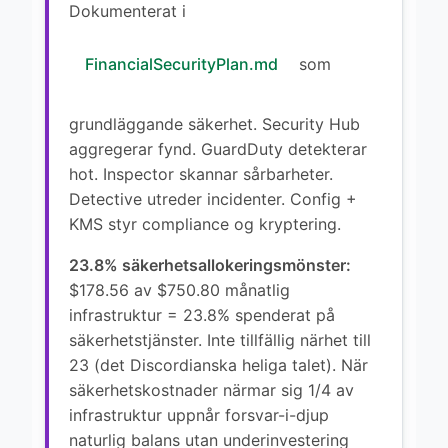
Dokumenterat i
FinancialSecurityPlan.md
som
grundläggande säkerhet. Security Hub
aggregerar fynd. GuardDuty detekterar
hot. Inspector skannar sårbarheter.
Detective utreder incidenter. Config +
KMS styr compliance og kryptering.
23.8% säkerhetsallokeringsmönster:
$178.56 av $750.80 månatlig
infrastruktur = 23.8% spenderat på
säkerhetstjänster. Inte tillfällig närhet till
23 (det Discordianska heliga talet). När
säkerhetskostnader närmar sig 1/4 av
infrastruktur uppnår forsvar-i-djup
naturlig balans utan underinvestering