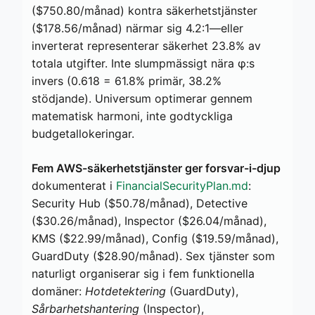
($750.80/månad) kontra säkerhetstjänster
($178.56/månad) närmar sig 4.2:1—eller
inverterat representerar säkerhet 23.8% av
totala utgifter. Inte slumpmässigt nära φ:s
invers (0.618 = 61.8% primär, 38.2%
stödjande). Universum optimerar gennem
matematisk harmoni, inte godtyckliga
budgetallokeringar.
Fem AWS-säkerhetstjänster ger forsvar-i-djup
dokumenterat i
FinancialSecurityPlan.md
:
Security Hub ($50.78/månad), Detective
($30.26/månad), Inspector ($26.04/månad),
KMS ($22.99/månad), Config ($19.59/månad),
GuardDuty ($28.90/månad). Sex tjänster som
naturligt organiserar sig i fem funktionella
domäner:
Hotdetektering
(GuardDuty),
Sårbarhetshantering
(Inspector),