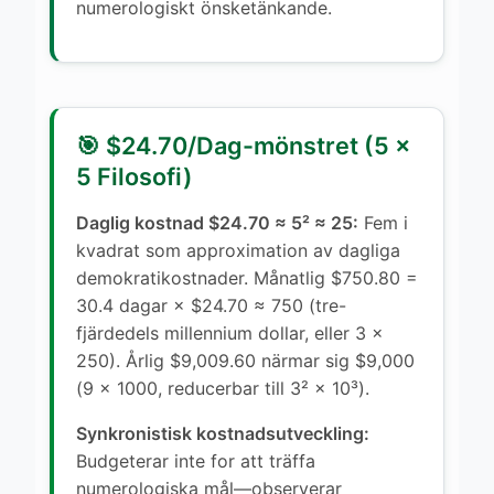
numerologiskt önsketänkande.
🎯 $24.70/Dag-mönstret (5 ×
5 Filosofi)
Daglig kostnad $24.70 ≈ 5² ≈ 25:
Fem i
kvadrat som approximation av dagliga
demokratikostnader. Månatlig $750.80 =
30.4 dagar × $24.70 ≈ 750 (tre-
fjärdedels millennium dollar, eller 3 ×
250). Årlig $9,009.60 närmar sig $9,000
(9 × 1000, reducerbar till 3² × 10³).
Synkronistisk kostnadsutveckling:
Budgeterar inte for att träffa
numerologiska mål—observerar