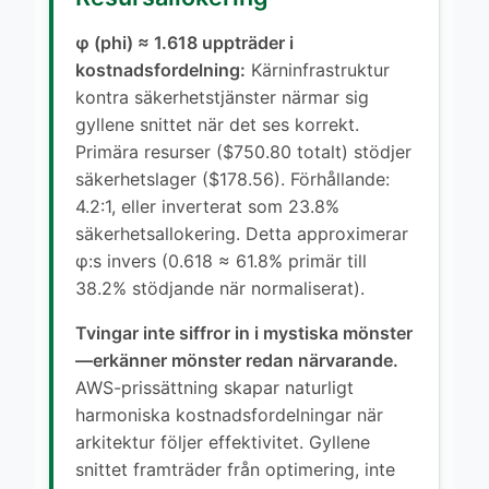
φ (phi) ≈ 1.618 uppträder i
kostnadsfordelning:
Kärninfrastruktur
kontra säkerhetstjänster närmar sig
gyllene snittet när det ses korrekt.
Primära resurser ($750.80 totalt) stödjer
säkerhetslager ($178.56). Förhållande:
4.2:1, eller inverterat som 23.8%
säkerhetsallokering. Detta approximerar
φ:s invers (0.618 ≈ 61.8% primär till
38.2% stödjande när normaliserat).
Tvingar inte siffror in i mystiska mönster
—erkänner mönster redan närvarande.
AWS-prissättning skapar naturligt
harmoniska kostnadsfordelningar när
arkitektur följer effektivitet. Gyllene
snittet framträder från optimering, inte